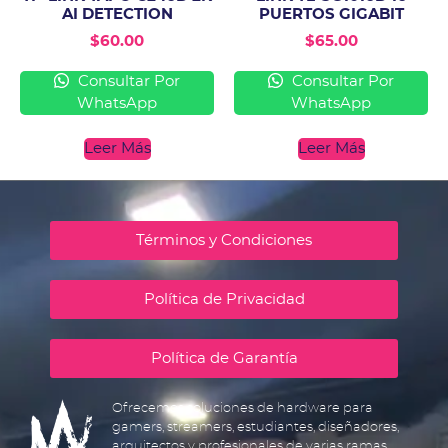
AI DETECTION
PUERTOS GIGABIT
$
60.00
$
65.00
Consultar Por
Consultar Por
WhatsApp
WhatsApp
Leer Más
Leer Más
Términos y Condiciones
Política de Privacidad
Política de Garantía
Ofrecemos soluciones de hardware para
gamers, streamers, estudiantes, diseñadores,
arquitectos y profesionales de varias ramas.