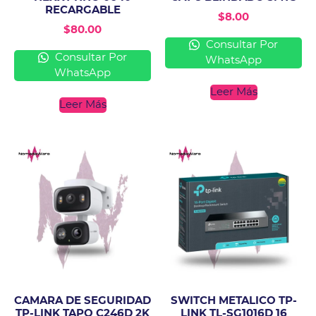
RECARGABLE
$
8.00
$
80.00
Consultar Por
Consultar Por
WhatsApp
WhatsApp
Leer Más
Leer Más
CAMARA DE SEGURIDAD
SWITCH METALICO TP-
TP-LINK TAPO C246D 2K
LINK TL-SG1016D 16