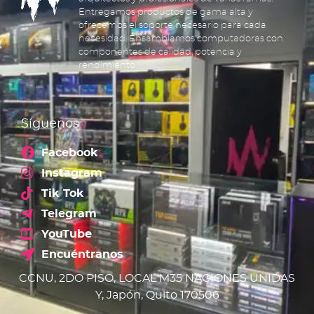
Entregamos productos de gama alta y
ofrecemos el soporte necesario para cada
necesidad. Ensamblamos computadoras con
componentes de calidad, potencia y
rendimiento.
Síguenos
Facebook
Instagram
Tik Tok
Telegram
YouTube
Encuéntranos
CCNU, 2DO PISO, LOCAL M35 NACIONES UNIDAS
Y, Japón, Quito 170506