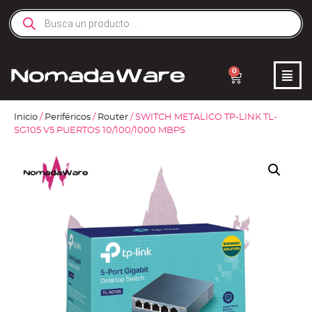
0
Inicio
/
Periféricos
/
Router
/ SWITCH METALICO TP-LINK TL-
SG105 V5 PUERTOS 10/100/1000 MBPS