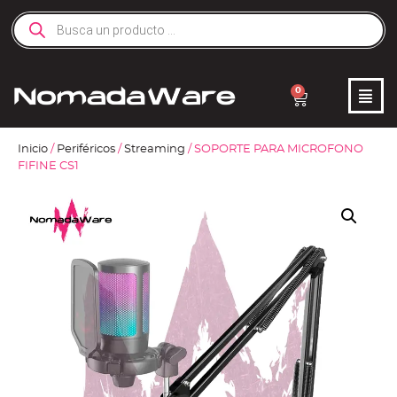
0
Inicio
/
Periféricos
/
Streaming
/ SOPORTE PARA MICROFONO
FIFINE CS1