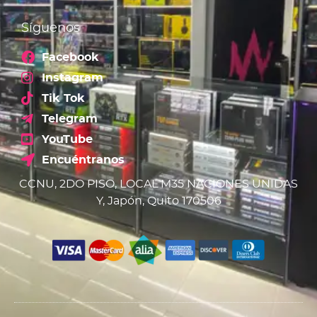
Síguenos
Facebook
Instagram
Tik Tok
Telegram
YouTube
Encuéntranos
CCNU, 2DO PISO, LOCAL M35 NACIONES UNIDAS
Y, Japón, Quito 170506