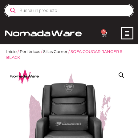
0
Inicio
/
Periféricos
/
Sillas Gamer
/ SOFA COUGAR RANGER S
BLACK