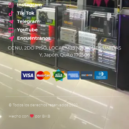
Instagram
Tik Tok
Telegram
YouTube
Encuéntranos
CCNU, 2DO PISO, LOCAL M35 NACIONES UNIDAS
Y, Japón, Quito 170506
© Todos los derechos reservados 2022
Hecho con
por BKB​​