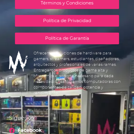
Términos y Condiciones
Política de Privacidad
Política de Garantía
Ofrecemos soluciones de hardware para
gamers, streamers, estudiantes, diseñadores,
arquitectos y profesionales de varias ramas.
Entregamos productos de gama alta y
ofrecemos el soporte necesario para cada
necesidad. Ensamblamos computadoras con
componentes de calidad, potencia y
rendimiento.
Síguenos
Facebook