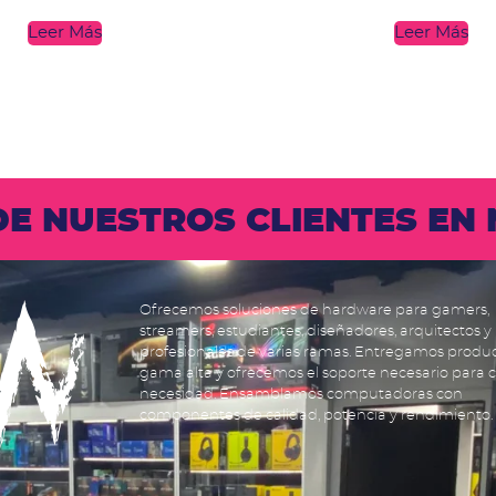
Leer Más
Leer Más
 DE NUESTROS CLIENTES E
Ofrecemos soluciones de hardware para gamers,
streamers, estudiantes, diseñadores, arquitectos y
profesionales de varias ramas. Entregamos produ
gama alta y ofrecemos el soporte necesario para 
necesidad. Ensamblamos computadoras con
componentes de calidad, potencia y rendimiento.