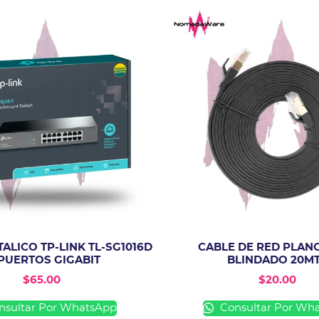
ALICO TP-LINK TL-SG1016D
CABLE DE RED PLANO
 PUERTOS GIGABIT
BLINDADO 20M
$
65.00
$
20.00
sultar Por WhatsApp
Consultar Por Wh