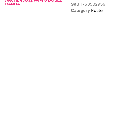
ARCHER AX12 WIFI 6 DOBLE
SKU
1750502959
BANDA
Category
Router