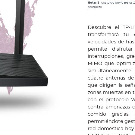
Nota:
El costo de envío
no
está
producto.
Descubre el TP-L
transformará tu 
velocidades de hast
permite disfruta
interrupciones, g
MIMO que optimiza
simultáneamente. 
cuatro antenas de
que dirigen la señ
zonas muertas en t
con el protocolo 
contra amenazas ci
comido gracias a
permitiéndote gesti
red doméstica hoy 