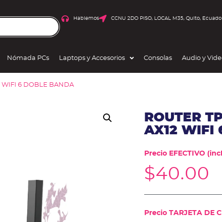
Hablemos
CCNU 2DO PISO, LOCAL M35, Quito, Ecuado
Nómada PCs
Laptops y Accesorios
Consolas
Audio y Vid
2 WIFI 6 DOBLE BANDA
ROUTER TP
AX12 WIFI
Precio EFECTIVO (incl
$
40.00
Precio TARJETA DE CR