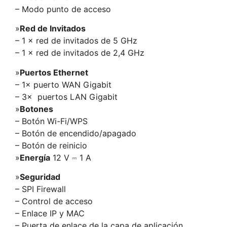
– Modo punto de acceso
»
Red de Invitados
– 1 × red de invitados de 5 GHz
– 1 × red de invitados de 2,4 GHz
»
Puertos Ethernet
– 1× puerto WAN Gigabit
– 3× puertos LAN Gigabit
»
Botones
– Botón Wi-Fi/WPS
– Botón de encendido/apagado
– Botón de reinicio
»
Energía
12 V ⎓ 1 A
»
Seguridad
– SPI Firewall
– Control de acceso
– Enlace IP y MAC
– Puerta de enlace de la capa de aplicación