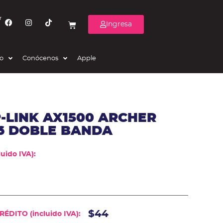
r
Ingresa
eo
Conócenos
Apple
-LINK AX1500 ARCHER
 6 DOBLE BANDA
uido IVA):
$44
ÉDITO (incluido IVA):