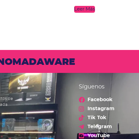
Leer Más
N NOMADAWARE
Síguenos
ctos de
Facebook
cada
Instagram
Tik Tok
Telegram
YouTube