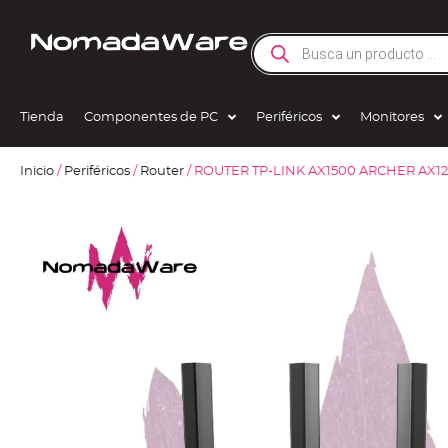
Tienda
Componentes de PC
Periféricos
Monitores
Inicio
/
Periféricos
/
Router
/ ROUTER TP-LINK AX1500 ARCHER AX1