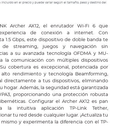
 incluido en el precio y puede variar según el tamaño, peso y destino del
INK Archer AX12, el enrutador Wi-Fi 6 que
experiencia de conexión a internet. Con
a 1.5 Gbps, este dispositivo de doble banda te
r de streaming, juegos y navegación sin
racias a su avanzada tecnología OFDMA y MU-
 la comunicación con múltiples dispositivos
Su cobertura es excepcional, potenciada por
 alto rendimiento y tecnología Beamforming,
al directamente a tus dispositivos, eliminando
u hogar. Además, la seguridad está garantizada
WPA3, proporcionando una protección robusta
bernéticas. Configurar el Archer AX12 es pan
 la intuitiva aplicación TP-Link Tether,
onar tu red desde cualquier lugar. ¡Actualiza tu
mismo y experimenta la diferencia con el TP-