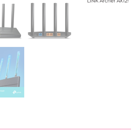
LINK Archer AX12!