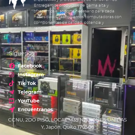
Entregamos productos de gama alta y
ofrecemos el soporte necesario para cada
necesidad. Ensamblamos computadoras con
componentes de calidad, potencia y
rendimiento.
Síguenos
Facebook
Instagram
Tik Tok
Telegram
YouTube
Encuéntranos
CCNU, 2DO PISO, LOCAL M35 NACIONES UNIDAS
Y, Japón, Quito 170506