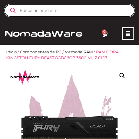
0
Inicio
/
Componentes de PC
/
Memoria RAM
/ RAM DDR4
KINGSTON FURY BEAST 8GB/16GB 3600 MHZ CL17