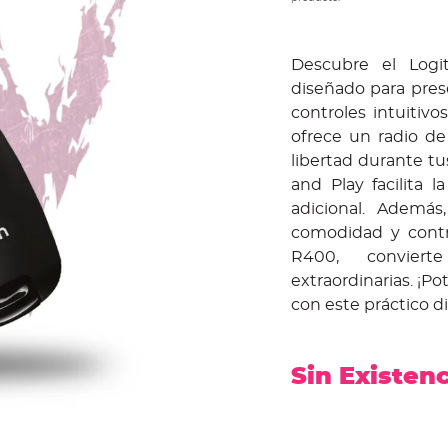
Descubre el Logi
diseñado para pres
controles intuitivo
ofrece un radio d
libertad durante tu
and Play facilita 
adicional. Además
comodidad y contro
R400, conviert
extraordinarias. ¡P
con este práctico di
Sin Existen