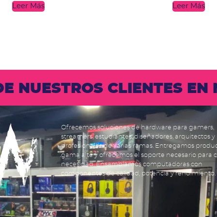
Leer Más
Leer Más
 DE NUESTROS CLIENTES E
Ofrecemos soluciones de hardware para gamers,
streamers, estudiantes, diseñadores, arquitectos y
profesionales de varias ramas. Entregamos produ
gama alta y ofrecemos el soporte necesario para 
necesidad. Ensamblamos computadoras con
componentes de calidad, potencia y rendimiento.