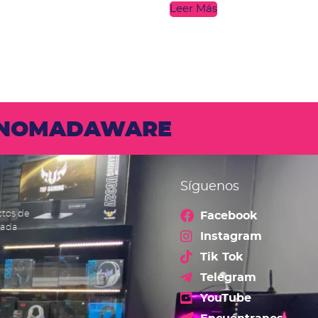
Leer Más
N NOMADAWARE
Síguenos
ctos de
Facebook
cada
Instagram
Tik Tok
Telegram
YouTube