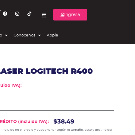
r
Ingresa
eo
Conócenos
Apple
ASER LOGITECH R400
uido IVA):
$38.49
ÉDITO (incluido IVA):
 incluido en el precio y puede variar según el tamaño, peso y destino del