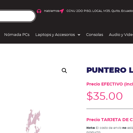
Hablemos
CCNU 2DO PISO, LOCAL M35, Quito, Ecuado
Nómada PCs
Laptops y Accesorios
Consolas
Audio y Vid
PUNTERO L
Precio EFECTIVO (incl
$
35.00
Precio TARJETA DE CR
Nota:
El costo de envío
no
está
producto.