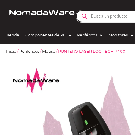
Tienda
Componentes de PC
Periféricos
Monitores
Inicio
/
Periféricos
/
Mouse
/ PUNTERO LASER LOGITECH R400