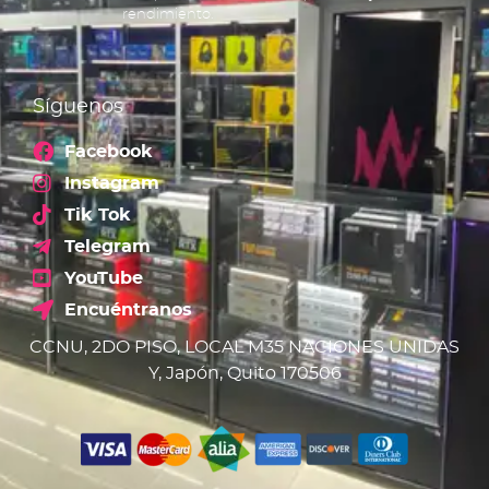
rendimiento.
Síguenos
Facebook
Instagram
Tik Tok
Telegram
YouTube
Encuéntranos
CCNU, 2DO PISO, LOCAL M35 NACIONES UNIDAS
Y, Japón, Quito 170506