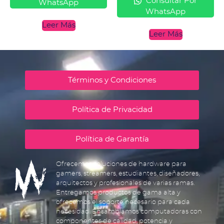
Consultar Por
WhatsApp
WhatsApp
Leer Más
Leer Más
Términos y Condiciones
Política de Privacidad
Política de Garantía
Ofrecemos soluciones de hardware para
gamers, streamers, estudiantes, diseñadores,
arquitectos y profesionales de varias ramas.
Entregamos productos de gama alta y
ofrecemos el soporte necesario para cada
necesidad. Ensamblamos computadoras con
componentes de calidad, potencia y