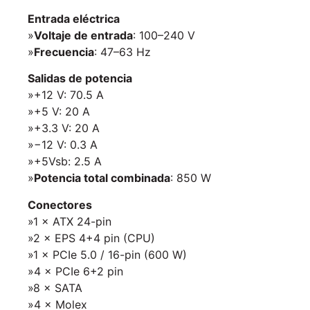
Entrada eléctrica
»
Voltaje de entrada
: 100–240 V
»
Frecuencia
: 47–63 Hz
Salidas de potencia
»+12 V: 70.5 A
»+5 V: 20 A
»+3.3 V: 20 A
»−12 V: 0.3 A
»+5Vsb: 2.5 A
»
Potencia total combinada
: 850 W
Conectores
»1 × ATX 24-pin
»2 × EPS 4+4 pin (CPU)
»1 × PCIe 5.0 / 16-pin (600 W)
»4 × PCIe 6+2 pin
»8 × SATA
»4 × Molex