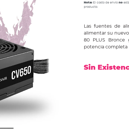
Nota:
El costo de envío
no
está
producto.
Las fuentes de al
alimentar su nuevo
80 PLUS Bronce g
potencia completa 
Sin Existen