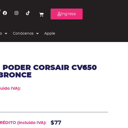
r
Ingresa
eo
Conócenos
Apple
 PODER CORSAIR CV650
 BRONCE
uido IVA):
$77
ÉDITO (incluido IVA):