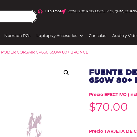
Hablemos
CCNU 2DO PISO, LOCAL M35, Quito, Ecuado
Nómada PCs
Laptops y Accesorios
Consolas
Audio y Vid
E PODER CORSAIR CV650 650W 80+ BRONCE
FUENTE DE
650W 80+
Precio EFECTIVO (incl
$
70.00
Precio TARJETA DE CR