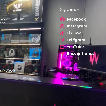
Síguenos
ctos de
Facebook
cada
Instagram
Tik Tok
Telegram
YouTube
Encuéntranos
o 170506