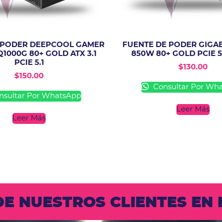
 PODER DEEPCOOL GAMER
FUENTE DE PODER GIGAB
1000G 80+ GOLD ATX 3.1
850W 80+ GOLD PCIE 5.1
PCIE 5.1
$
130.00
$
150.00
Consultar Por Wh
sultar Por WhatsApp
Leer Más
Leer Más
 DE NUESTROS CLIENTES E