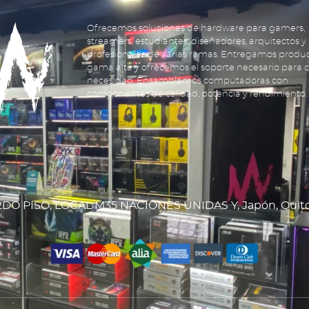
Ofrecemos soluciones de hardware para gamers,
streamers, estudiantes, diseñadores, arquitectos y
profesionales de varias ramas. Entregamos produ
gama alta y ofrecemos el soporte necesario para 
necesidad. Ensamblamos computadoras con
componentes de calidad, potencia y rendimiento.
DO PISO, LOCAL M35 NACIONES UNIDAS Y, Japón, Quit