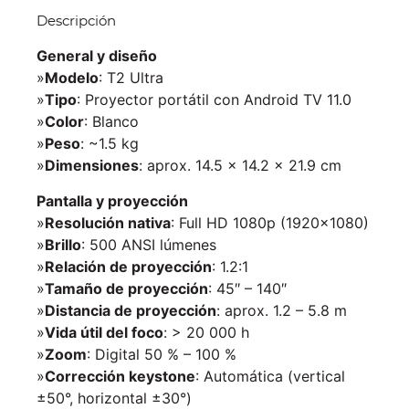
Descripción
General y diseño
»
Modelo
: T2 Ultra
»
Tipo
: Proyector portátil con Android TV 11.0
»
Color
: Blanco
»
Peso
: ~1.5 kg
»
Dimensiones
: aprox. 14.5 × 14.2 × 21.9 cm
Pantalla y proyección
»
Resolución nativa
: Full HD 1080p (1920×1080)
»
Brillo
: 500 ANSI lúmenes
»
Relación de proyección
: 1.2:1
»
Tamaño de proyección
: 45″ – 140″
»
Distancia de proyección
: aprox. 1.2 – 5.8 m
»
Vida útil del foco
: > 20 000 h
»
Zoom
: Digital 50 % – 100 %
»
Corrección keystone
: Automática (vertical
±50°, horizontal ±30°)