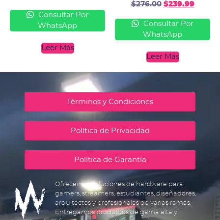
$
276.00
$
239.99
Consultar Por
Consultar Por
WhatsApp
WhatsApp
Leer Más
Leer Más
Términos y Condiciones
Política de Privacidad
Política de Garantía
Ofrecemos soluciones de hardware para
gamers, streamers, estudiantes, diseñadores,
arquitectos y profesionales de varias ramas.
Entregamos productos de gama alta y