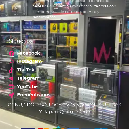
ofrecemos el soporte necesario para cada
necesidad. Ensamblamos computadoras con
componentes de calidad, potencia y
rendimiento.
Síguenos
Facebook
Instagram
Tik Tok
Telegram
YouTube
Encuéntranos
CCNU, 2DO PISO, LOCAL M35 NACIONES UNIDAS
Y, Japón, Quito 170506