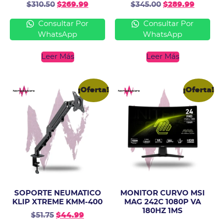
$
310.50
$
269.99
$
345.00
$
289.99
Consultar Por
Consultar Por
WhatsApp
WhatsApp
Leer Más
Leer Más
¡Oferta!
¡Oferta!
SOPORTE NEUMATICO
MONITOR CURVO MSI
KLIP XTREME KMM-400
MAG 242C 1080P VA
180HZ 1MS
$
51.75
$
44.99