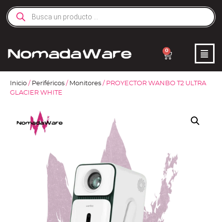
0
Inicio
/
Periféricos
/
Monitores
/ PROYECTOR WANBO T2 ULTRA
GLACIER WHITE