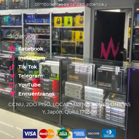
componentes de calidad, potencia y
rendimiento.
Síguenos
Facebook
Instagram
Tik Tok
Telegram
YouTube
Encuéntranos
CCNU, 2DO PISO, LOCAL M35 NACIONES UNIDAS
Y, Japón, Quito 170506