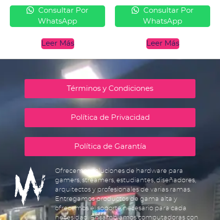
Consultar Por
Consultar Por
WhatsApp
WhatsApp
Leer Más
Leer Más
Términos y Condiciones
Política de Privacidad
Política de Garantía
Ofrecemos soluciones de hardware para
gamers, streamers, estudiantes, diseñadores,
arquitectos y profesionales de varias ramas.
Entregamos productos de gama alta y
ofrecemos el soporte necesario para cada
necesidad. Ensamblamos computadoras con