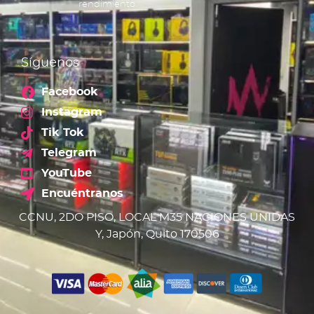
rendimiento.
Síguenos
Facebook
Instagram
Tik Tok
Telegram
YouTube
Encuéntranos
CCNU, 2DO PISO, LOCAL M35 NACIONES UNIDAS
Y, Japón, Quito 170506