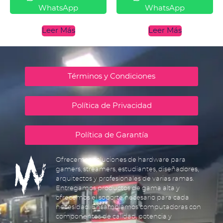
WhatsApp
WhatsApp
Leer Más
Leer Más
Términos y Condiciones
Política de Privacidad
Política de Garantía
Ofrecemos soluciones de hardware para
gamers, streamers, estudiantes, diseñadores,
arquitectos y profesionales de varias ramas.
Entregamos productos de gama alta y
ofrecemos el soporte necesario para cada
necesidad. Ensamblamos computadoras con
componentes de calidad, potencia y