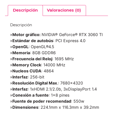
Descripción
Valoraciones (0)
Descripción
»
Motor gráfico:
NVIDIA® GeForce® RTX 3060 TI
»
Estándar de autobús
: PCI Express 4.0
»
OpenGL
: OpenGL®4.5
»
Memoria
: 8GB GDDR6
»
Frecuencia del Reloj
: 1695 MHz
»
Memory Clock
: 14000 MHz
»
Nucleos CUDA
: 4864
»
Interfaz
: 256-bit
»
Resolución Digital Max
.: 7680×4320
»
Interfaz
: 1xHDMI 2.1/2.0b, 3xDisplayPort 1.4
»
Conexión a fuente
: 1×8 pines
»
Fuente de poder recomendad
: 550w
»
Dimensiones
: 224.1mm x 116.3mm x 39.2mm