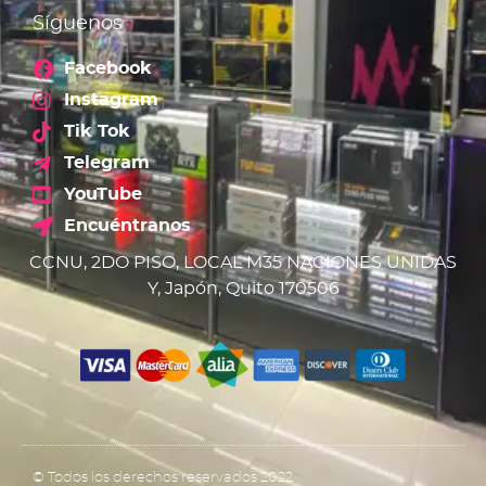
Síguenos
Facebook
Instagram
Tik Tok
Telegram
YouTube
Encuéntranos
CCNU, 2DO PISO, LOCAL M35 NACIONES UNIDAS
Y, Japón, Quito 170506
© Todos los derechos reservados 2022