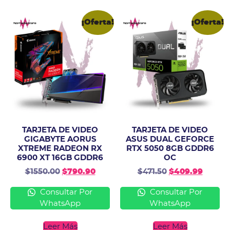
¡Oferta!
¡Oferta!
TARJETA DE VIDEO
TARJETA DE VIDEO
GIGABYTE AORUS
ASUS DUAL GEFORCE
XTREME RADEON RX
RTX 5050 8GB GDDR6
6900 XT 16GB GDDR6
OC
$
1550.00
$
790.90
$
471.50
$
409.99
Consultar Por
Consultar Por
WhatsApp
WhatsApp
Leer Más
Leer Más