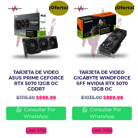
¡Oferta!
¡Oferta!
TARJETA DE VIDEO
TARJETA DE VIDEO
ASUS PRIME GEFORCE
GIGABYTE WINDFORCE
RTX 5070 12GB OC
SFF NVIDIA RTX 5070
GDDR7
12GB OC
$
1115.50
$
969.99
$
1035.00
$
899.99
Consultar Por
Consultar Por
WhatsApp
WhatsApp
Leer Más
Leer Más