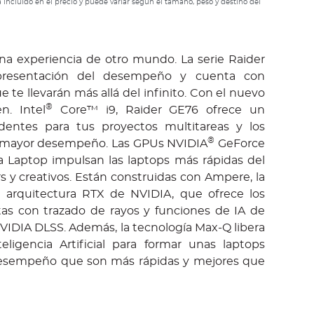
 incluido en el precio y puede variar según el tamaño, peso y destino del
a experiencia de otro mundo. La serie Raider
presentación del desempeño y cuenta con
e te llevarán más allá del infinito. Con el nuevo
®
n. Intel
Core™ i9, Raider GE76 ofrece un
dentes para tus proyectos multitareas y los
®
 mayor desempeño. Las GPUs NVIDIA
GeForce
 Laptop impulsan las laptops más rápidas del
y creativos. Están construidas con Ampere, la
 arquitectura RTX de NVIDIA, que ofrece los
stas con trazado de rayos y funciones de IA de
IDIA DLSS. Además, la tecnología Max-Q libera
eligencia Artificial para formar unas laptops
desempeño que son más rápidas y mejores que