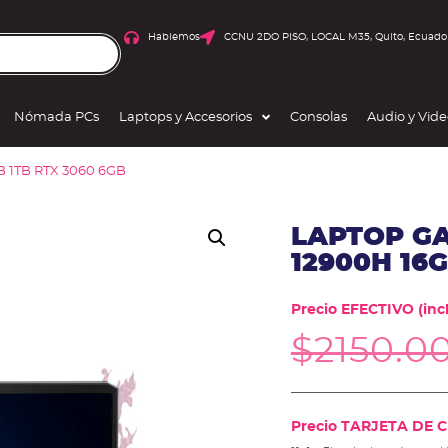
Hablemos
CCNU 2DO PISO, LOCAL M35, Quito, Ecuado
Nómada PCs
Laptops y Accesorios
Consolas
Audio y Vid
B 1TB RTX 3060 6GB
LAPTOP GA
12900H 16G
Precio EFECTIVO (incl
$
2150.0
Precio TARJETA DE CR