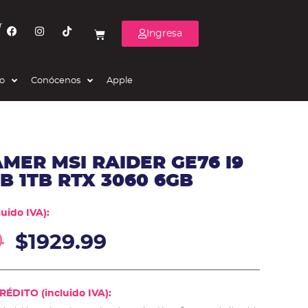
r
Ingresa
eo
Conócenos
Apple
MER MSI RAIDER GE76 I9
B 1TB RTX 3060 6GB
uido IVA):
0
$
1929.99
ÉDITO (incluido IVA):