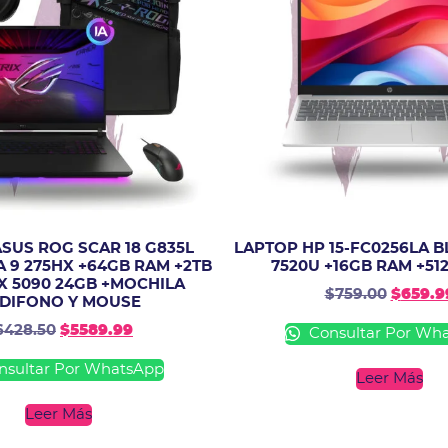
SUS ROG SCAR 18 G835L
LAPTOP HP 15-FC0256LA B
A 9 275HX +64GB RAM +2TB
7520U +16GB RAM +51
X 5090 24GB +MOCHILA
$
759.00
$
659.9
DIFONO Y MOUSE
6428.50
$
5589.99
Consultar Por Wh
sultar Por WhatsApp
Leer Más
Leer Más