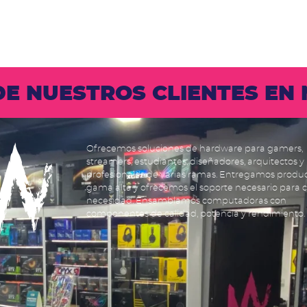
 DE NUESTROS CLIENTES E
Ofrecemos soluciones de hardware para gamers,
streamers, estudiantes, diseñadores, arquitectos y
profesionales de varias ramas. Entregamos produ
gama alta y ofrecemos el soporte necesario para 
necesidad. Ensamblamos computadoras con
componentes de calidad, potencia y rendimiento.