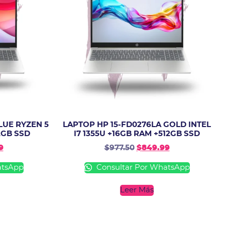
LUE RYZEN 5
LAPTOP HP 15-FD0276LA GOLD INTEL
2GB SSD
I7 1355U +16GB RAM +512GB SSD
9
$
977.50
$
849.99
atsApp
Consultar Por WhatsApp
Leer Más