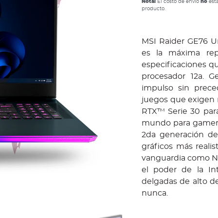
Nota:
El costo de envío
no
está
producto.
MSI Raider GE76 Un
es la máxima re
especificaciones qu
procesador 12a. Ge
impulso sin prece
juegos que exigen
RTX™ Serie 30 para
mundo para gamers 
2da generación de
gráficos más reali
vanguardia como NV
el poder de la Int
delgadas de alto 
nunca.