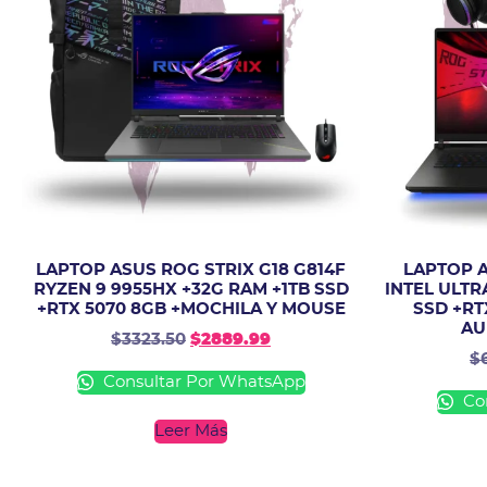
LAPTOP ASUS ROG STRIX G18 G814F
LAPTOP A
RYZEN 9 9955HX +32G RAM +1TB SSD
INTEL ULTR
+RTX 5070 8GB +MOCHILA Y MOUSE
SSD +RT
AU
$
3323.50
$
2889.99
$
Consultar Por WhatsApp
Con
Leer Más