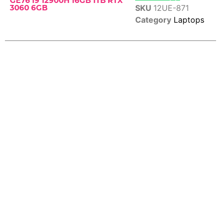
GE76 I9 12900H 16GB 1TB RTX
SKU
12UE-871
3060 6GB
Category
Laptops