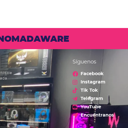
N NOMADAWARE
Síguenos
ctos de
Facebook
cada
Instagram
Tik Tok
Telegram
YouTube
Encuéntranos