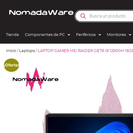
Tienda
Componentes de PC
Periféricos
Monitores
Inicio
/
Laptops
/ LAPTOP GAMER MSI RAIDER GE76 I9 12900H 16G
¡Oferta!