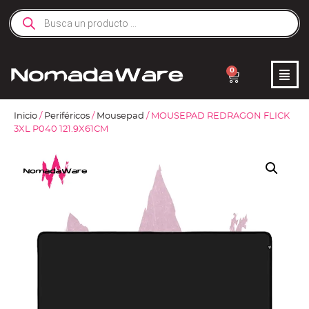
0
Inicio
/
Periféricos
/
Mousepad
/ MOUSEPAD REDRAGON FLICK
3XL P040 121.9X61CM