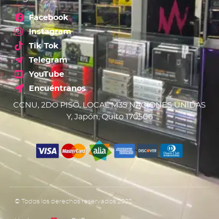
Facebook
Instagram
Tik Tok
Telegram
YouTube
Encuéntranos
CCNU, 2DO PISO, LOCAL M35 NACIONES UNIDAS
Y, Japón, Quito 170506
© Todos los derechos reservados 2022