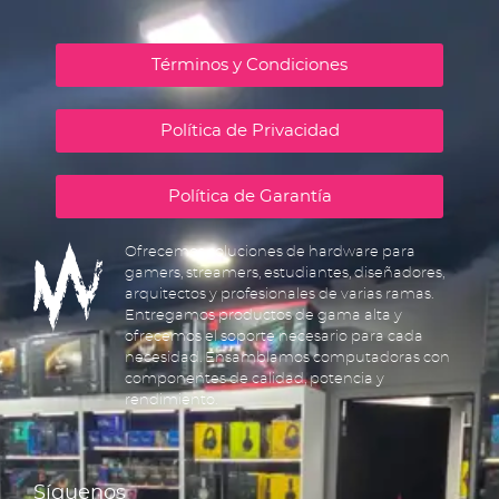
Términos y Condiciones
Política de Privacidad
Política de Garantía
Ofrecemos soluciones de hardware para
gamers, streamers, estudiantes, diseñadores,
arquitectos y profesionales de varias ramas.
Entregamos productos de gama alta y
ofrecemos el soporte necesario para cada
necesidad. Ensamblamos computadoras con
componentes de calidad, potencia y
rendimiento.
Síguenos