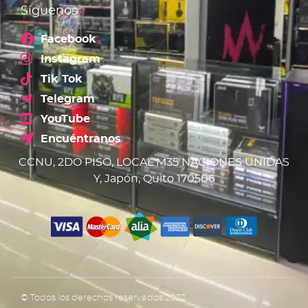
Síguenos
Facebook
Instagram
Tik Tok
Telegram
YouTube
Encuéntranos
CCNU, 2DO PISO, LOCAL M35 NACIONES UNIDAS
Y, Japón, Quito 170506
© Todos los derechos reservados 2022