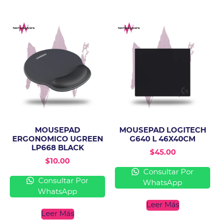
MOUSEPAD
MOUSEPAD LOGITECH
ERGONOMICO UGREEN
G640 L 46X40CM
LP668 BLACK
$
45.00
$
10.00
Consultar Por
Consultar Por
WhatsApp
WhatsApp
Leer Más
Leer Más