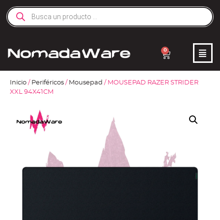
0
Inicio
/
Periféricos
/
Mousepad
/ MOUSEPAD RAZER STRIDER
XXL 94X41CM