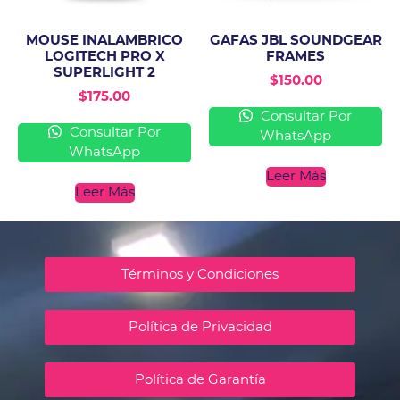
MOUSE INALAMBRICO
GAFAS JBL SOUNDGEAR
LOGITECH PRO X
FRAMES
SUPERLIGHT 2
$
150.00
$
175.00
Consultar Por
Consultar Por
WhatsApp
WhatsApp
Leer Más
Leer Más
Términos y Condiciones
Política de Privacidad
Política de Garantía