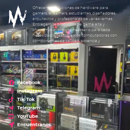
Ofrecemos soluciones de hardware para
gamers, streamers, estudiantes, diseñadores,
arquitectos y profesionales de varias ramas.
Entregamos productos de gama alta y
ofrecemos el soporte necesario para cada
necesidad. Ensamblamos computadoras con
componentes de calidad, potencia y
rendimiento.
Síguenos
Facebook
Instagram
Tik Tok
Telegram
YouTube
Encuéntranos