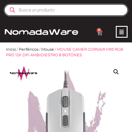
0
Inicio
/
Periféricos
/
Mouse
/ MOUSE GAMER CORSAIR M55 RGB
PRO 12K DPI AMBIDIESTRO 8 BOTONES