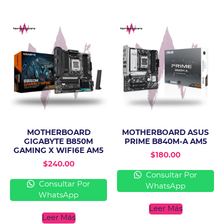
MOTHERBOARD
MOTHERBOARD ASUS
GIGABYTE B850M
PRIME B840M-A AM5
GAMING X WIFI6E AM5
$
180.00
$
240.00
Consultar Por
Consultar Por
WhatsApp
WhatsApp
Leer Más
Leer Más