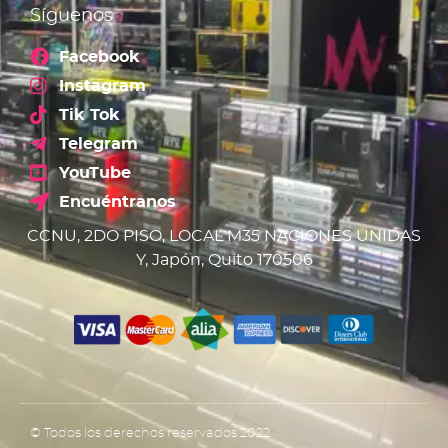
Síguenos
Facebook
Instagram
Tik Tok
Telegram
YouTube
Encuéntranos
CCNU, 2DO PISO, LOCAL M35 NACIONES UNIDAS
Y, Japón, Quito 170506
© Todos los derechos reservados 2022