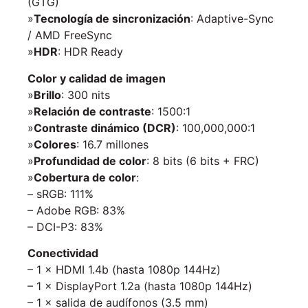
(GTG)
»
Tecnología de sincronización
: Adaptive-Sync
/ AMD FreeSync
»
HDR
: HDR Ready
Color y calidad de imagen
»
Brillo
: 300 nits
»
Relación de contraste
: 1500:1
»
Contraste dinámico (DCR)
: 100,000,000:1
»
Colores
: 16.7 millones
»
Profundidad de color
: 8 bits (6 bits + FRC)
»
Cobertura de color
:
– sRGB: 111%
– Adobe RGB: 83%
– DCI-P3: 83%
Conectividad
– 1 × HDMI 1.4b (hasta 1080p 144Hz)
– 1 × DisplayPort 1.2a (hasta 1080p 144Hz)
– 1 × salida de audífonos (3.5 mm)