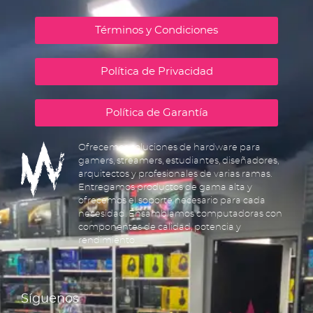
Términos y Condiciones
Política de Privacidad
Política de Garantía
Ofrecemos soluciones de hardware para
gamers, streamers, estudiantes, diseñadores,
arquitectos y profesionales de varias ramas.
Entregamos productos de gama alta y
ofrecemos el soporte necesario para cada
necesidad. Ensamblamos computadoras con
componentes de calidad, potencia y
rendimiento.
Síguenos