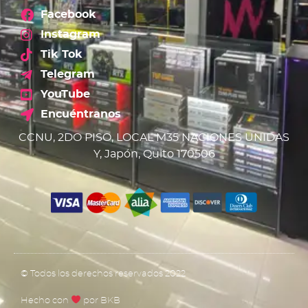
Facebook
Instagram
Tik Tok
Telegram
YouTube
Encuéntranos
CCNU, 2DO PISO, LOCAL M35 NACIONES UNIDAS
Y, Japón, Quito 170506
© Todos los derechos reservados 2022
Hecho con
por BKB​​