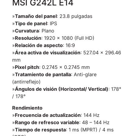
MSI G242L E14
»
Tamaño del panel
: 23.8 pulgadas
»
Tipo de panel
: IPS
»
Curvatura
: Plano
»
Resolución
: 1920 × 1080 (Full HD)
»
Relación de aspecto
: 16:9
»
Área activa de visualización
: 527.04 × 296.46
mm
»
Pixel pitch
: 0.2745 × 0.2745 mm
»
Tratamiento de pantalla
: Anti-glare
(antirreflejo)
»
Ángulos de visión (Horizontal/ Vertical)
: 178°
/ 178°
Rendimiento
»
Frecuencia de actualización
: 144 Hz
»
Rango de refresco variable
: 48 – 144 Hz
»
Tiempo de respuesta
: 1 ms (MPRT) / 4 ms