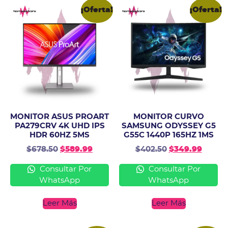
¡Oferta!
¡Oferta!
MONITOR ASUS PROART
MONITOR CURVO
PA279CRV 4K UHD IPS
SAMSUNG ODYSSEY G5
HDR 60HZ 5MS
G55C 1440P 165HZ 1MS
$
678.50
$
589.99
$
402.50
$
349.99
Consultar Por
Consultar Por
WhatsApp
WhatsApp
Leer Más
Leer Más