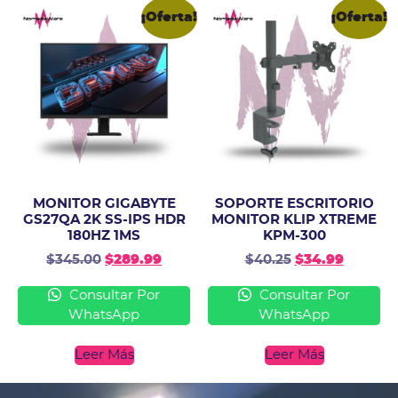
¡Oferta!
¡Oferta!
MONITOR GIGABYTE
SOPORTE ESCRITORIO
GS27QA 2K SS-IPS HDR
MONITOR KLIP XTREME
180HZ 1MS
KPM-300
$
345.00
$
289.99
$
40.25
$
34.99
Consultar Por
Consultar Por
WhatsApp
WhatsApp
Leer Más
Leer Más