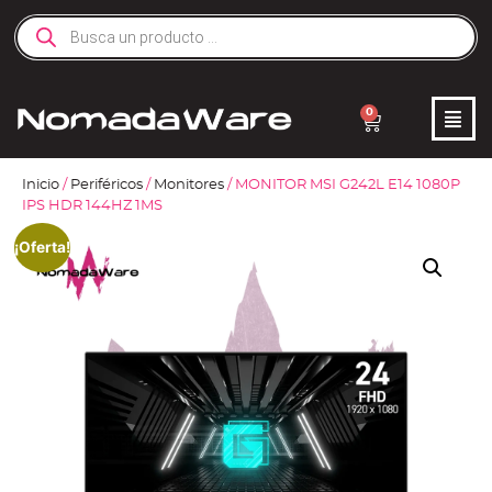
0
Inicio
/
Periféricos
/
Monitores
/ MONITOR MSI G242L E14 1080P
IPS HDR 144HZ 1MS
¡Oferta!