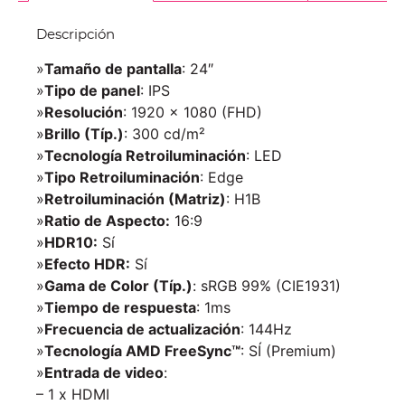
Descripción
»
Tamaño de pantalla
: 24″
»
Tipo de panel
: IPS
»
Resolución
: 1920 x 1080 (FHD)
»
Brillo (Típ.)
: 300 cd/m²
»
Tecnología Retroiluminación
: LED
»
Tipo Retroiluminación
: Edge
»
Retroiluminación (Matriz)
: H1B
»
Ratio de Aspecto:
16:9
»
HDR10:
Sí
»
Efecto HDR:
Sí
»
Gama de Color (Típ.)
: sRGB 99% (CIE1931)
»
Tiempo de respuesta
: 1ms
»
Frecuencia de actualización
: 144Hz
»
Tecnología AMD FreeSync™
: SÍ (Premium)
»
Entrada de video
:
– 1 x HDMI