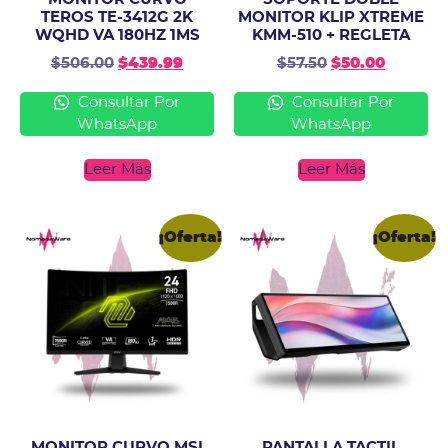
TEROS TE-3412G 2K
MONITOR KLIP XTREME
WQHD VA 180HZ 1MS
KMM-510 + REGLETA
$
506.00
$
439.99
$
57.50
$
50.00
Consultar Por
Consultar Por
WhatsApp
WhatsApp
Leer Más
Leer Más
¡Oferta!
¡Oferta!
MONITOR CURVO MSI
PANTALLA TACTIL