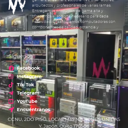
gamers, streamers, estudiantes, diseñadores,
arquitectos y profesionales de varias ramas.
Entregamos productos de gama alta y
ofrecemos el soporte necesario para cada
necesidad. Ensamblamos computadoras con
componentes de calidad, potencia y
rendimiento.
Síguenos
Facebook
Instagram
Tik Tok
Telegram
YouTube
Encuéntranos
CCNU, 2DO PISO, LOCAL M35 NACIONES UNIDAS
Y, Japón, Quito 170506