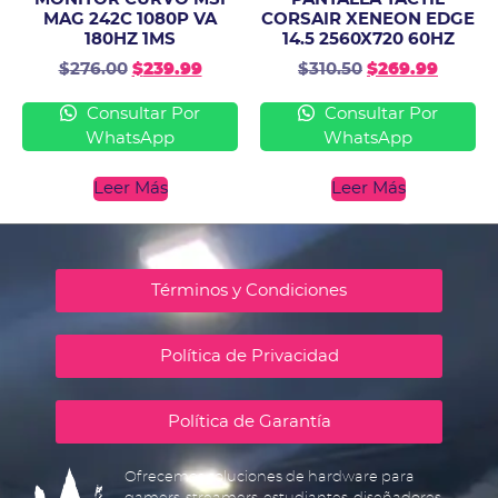
MAG 242C 1080P VA
CORSAIR XENEON EDGE
180HZ 1MS
14.5 2560X720 60HZ
$
276.00
$
239.99
$
310.50
$
269.99
Consultar Por
Consultar Por
WhatsApp
WhatsApp
Leer Más
Leer Más
Términos y Condiciones
Política de Privacidad
Política de Garantía
Ofrecemos soluciones de hardware para