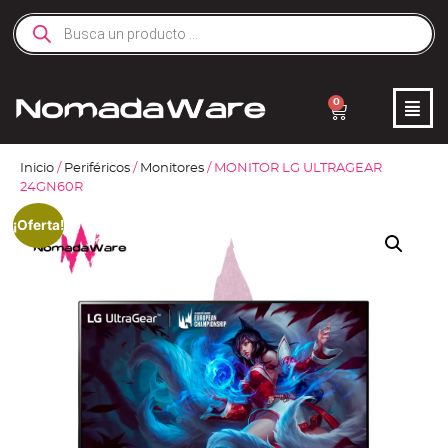
0
Inicio
/
Periféricos
/
Monitores
/ MONITOR LG ULTRAGEAR
24GN60R
¡Oferta!