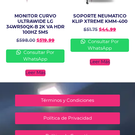
MONITOR CURVO
SOPORTE NEUMATICO
ULTRAWIDE LG
KLIP XTREME KMM-400
34WR50QK-B 2K VA HDR
$
51.75
$
44.99
100HZ 5MS
$
598.00
$
519.99
Consultar Por
WhatsApp
Consultar Por
WhatsApp
Leer Más
Leer Más
Términos y Condiciones
Política de Privacidad