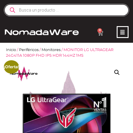
0
Inicio
/
Periféricos
/
Monitores
/ MONITOR LG ULTRAGEAR
24G411A 1080P FHD IPS HDR 144HZ 1MS
¡Oferta!