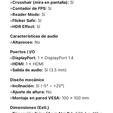
»
Crosshair (mira en pantalla):
Sí
»
Contador de FPS:
Sí
»
Reader Mode:
Sí
»
Flicker Safe:
Sí
»
HDR Effect:
Sí
Características de audio
»
Altavoces:
No
Puertos / I/O
»
DisplayPort:
1 × DisplayPort 1.4
»
HDMI:
1 × HDMI
»
Salida de audio:
Sí (3.5 mm)
Diseño mecánico
»
Inclinación:
Sí (-5° ~ +20°)
»
Ajuste de altura:
No
»
Montaje en pared VESA:
100 × 100 mm
Dimensiones (Estl.)