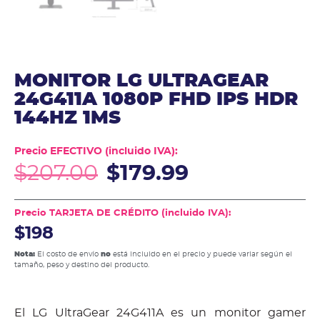
MONITOR LG ULTRAGEAR
24G411A 1080P FHD IPS HDR
144HZ 1MS
Precio EFECTIVO (incluido IVA):
$
207.00
$
179.99
Precio TARJETA DE CRÉDITO (incluido IVA):
$198
Nota:
El costo de envío
no
está incluido en el precio y puede variar según el
tamaño, peso y destino del producto.
El LG UltraGear 24G411A es un monitor gamer