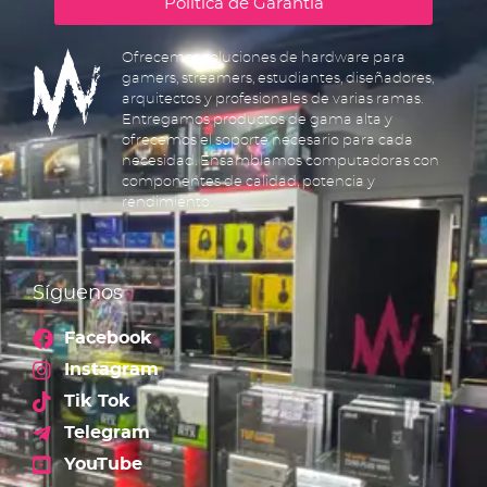
Política de Garantía
Ofrecemos soluciones de hardware para
gamers, streamers, estudiantes, diseñadores,
arquitectos y profesionales de varias ramas.
Entregamos productos de gama alta y
ofrecemos el soporte necesario para cada
necesidad. Ensamblamos computadoras con
componentes de calidad, potencia y
rendimiento.
Síguenos
Facebook
Instagram
Tik Tok
Telegram
YouTube