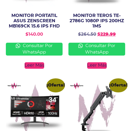
MONITOR PORTATIL
MONITOR TEROS TE-
ASUS ZENSCREEN
2786G 1080P IPS 200HZ
MB169CK 15.6 IPS FHD
1MS
$
140.00
$
264.50
$
229.99
Consultar Por
Consultar Por
WhatsApp
WhatsApp
Leer Más
Leer Más
¡Oferta!
¡Oferta!