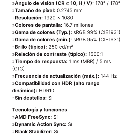
»
Ángulo de visión (CR ≥ 10, H / V):
178° / 178°
»
Tamaño de píxel:
0.2745 mm
»
Resolución:
1920 × 1080
»
Colores de pantalla:
16.7 millones
»
Gama de colores (Typ.)
: sRGB 99% (CIE1931)
»
Gama de colores (mín.)
: sRGB 95% (CIE1931)
»
Brillo (típico):
250 cd/m²
»
Relación de contraste (típico):
1500:1
»
Tiempo de respuesta:
1 ms (MBR) / 5 ms
(GtG)
»
Frecuencia de actualización (máx.):
144 Hz
»
Compatibilidad con HDR (alto rango
dinámico):
HDR10
»
Sin destellos:
Sí
Tecnología y funciones
»
AMD FreeSync:
Sí
»
Dynamic Action Sync:
Sí
»
Black Stabilizer:
Sí