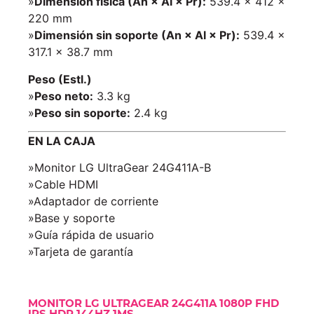
»
Dimensión física (An × Al × Pr):
539.4 × 412 ×
220 mm
»
Dimensión sin soporte (An × Al × Pr):
539.4 ×
317.1 × 38.7 mm
Peso (Estl.)
»
Peso neto:
3.3 kg
»
Peso sin soporte:
2.4 kg
EN LA CAJA
»Monitor LG UltraGear 24G411A-B
»Cable HDMI
»Adaptador de corriente
»Base y soporte
»Guía rápida de usuario
»Tarjeta de garantía
MONITOR LG ULTRAGEAR 24G411A 1080P FHD