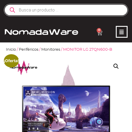
0
Inicio
/
Periféricos
/
Monitores
/ MONITOR LG 27QN600-B
¡Oferta!