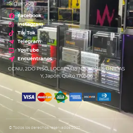
Síguenos
Facebook
Instagram
Tik Tok
Telegram
YouTube
Encuéntranos
CCNU, 2DO PISO, LOCAL M35 NACIONES UNIDAS
Y, Japón, Quito 170506
© Todos los derechos reservados 2022