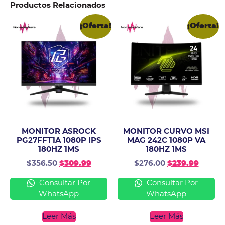
Productos Relacionados
¡Oferta!
¡Oferta!
MONITOR ASROCK
MONITOR CURVO MSI
PG27FFT1A 1080P IPS
MAG 242C 1080P VA
180HZ 1MS
180HZ 1MS
$
356.50
$
309.99
$
276.00
$
239.99
Consultar Por
Consultar Por
WhatsApp
WhatsApp
Leer Más
Leer Más