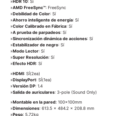
»
HDR 10
: Sí
»
AMD FreeSync™
: FreeSync
»
Debilidad de Color
: Sí
»
Ahorro inteligente de energía
: Sí
»
Color Calibrado en Fábrica
: Sí
»
A prueba de parpadeos
: Sí
»
Sincronización dinámica de acciones
: Sí
»
Estabilizador de negro
: Sí
»
Modo Lector
: Sí
»
Super Resolución
: Sí
»
Efecto HDR
: Sí
»
HDMI
: SÍ(2ea)
»
DisplayPort
: SÍ(1ea)
»
Versión DP
: 1.4
»
Salida de auriculares
: 3-pole (Sound Only)
»
Montable en la pared:
100x100mm
»
Dimensiones
: 613.5 x 484.2 x 208.8 mm
»
Peso
: 5.72kg