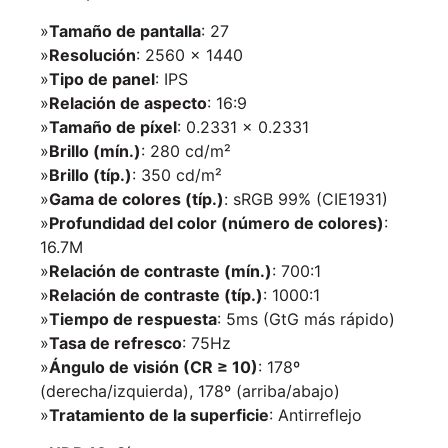
»
Tamaño de pantalla
: 27
»
Resolución
: 2560 x 1440
»
Tipo de panel
: IPS
»
Relación de aspecto
: 16:9
»
Tamaño de píxel
: 0.2331 x 0.2331
»
Brillo (mín.)
: 280 cd/m²
»
Brillo (típ.)
: 350 cd/m²
»
Gama de colores (típ.)
: sRGB 99% (CIE1931)
»
Profundidad del color (número de colores)
:
16.7M
»
Relación de contraste (mín.)
: 700:1
»
Relación de contraste (típ.)
: 1000:1
»
Tiempo de respuesta
: 5ms (GtG más rápido)
»
Tasa de refresco
: 75Hz
»
Ángulo de visión (CR ≥ 10)
: 178º
(derecha/izquierda), 178º (arriba/abajo)
»
Tratamiento de la superficie
: Antirreflejo