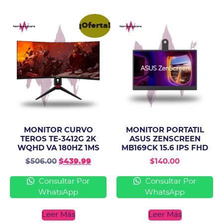
¡Oferta!
MONITOR CURVO
MONITOR PORTATIL
TEROS TE-3412G 2K
ASUS ZENSCREEN
WQHD VA 180HZ 1MS
MB169CK 15.6 IPS FHD
$
506.00
$
439.99
$
140.00
Consultar Por
Consultar Por
WhatsApp
WhatsApp
Leer Más
Leer Más