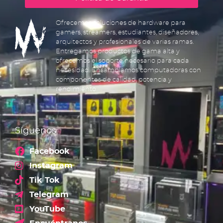
Ofrecemos soluciones de hardware para
gamers, streamers, estudiantes, diseñadores,
arquitectos y profesionales de varias ramas.
Entregamos productos de gama alta y
ofrecemos el soporte necesario para cada
necesidad. Ensamblamos computadoras con
componentes de calidad, potencia y
rendimiento.
Síguenos
Facebook
Instagram
Tik Tok
Telegram
YouTube