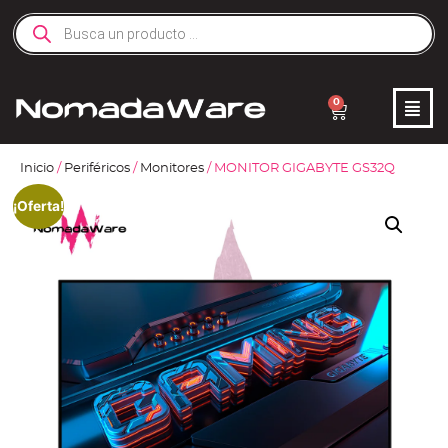
0
Inicio
/
Periféricos
/
Monitores
/ MONITOR GIGABYTE GS32Q
¡Oferta!