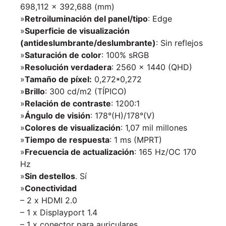
698,112 × 392,688 (mm)
»
Retroiluminación del panel/tipo
: Edge
»
Superficie de visualización
(antideslumbrante/deslumbrante)
: Sin reflejos
»
Saturación de color
: 100% sRGB
»
Resolución verdadera
: 2560 x 1440 (QHD)
»
Tamaño de píxel:
0,272*0,272
»
Brillo
: 300 cd/m2 (TÍPICO)
»
Relación de contraste
: 1200:1
»
Ángulo de visión
: 178°(H)/178°(V)
»
Colores de visualización
: 1,07 mil millones
»
Tiempo de respuesta
: 1 ms (MPRT)
»
Frecuencia de actualización
: 165 Hz/OC 170
Hz
»
Sin destellos
. Sí
»
Conectividad
– 2 x HDMI 2.0
– 1 x Displayport 1.4
– 1 x conector para auriculares