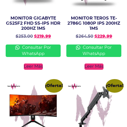
MONITOR GIGABYTE
MONITOR TEROS TE-
GS25F2 FHD SS-IPS HDR
2786G 1080P IPS 200HZ
200HZ 1MS
1MS
$
253.00
$
219.99
$
264.50
$
229.99
Consultar Por
Consultar Por
WhatsApp
WhatsApp
Leer Más
Leer Más
¡Oferta!
¡Oferta!