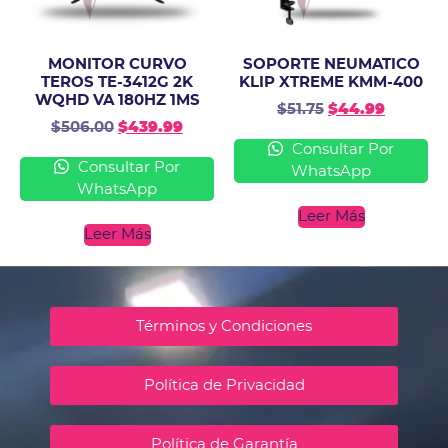
MONITOR CURVO
SOPORTE NEUMATICO
TEROS TE-3412G 2K
KLIP XTREME KMM-400
WQHD VA 180HZ 1MS
$
51.75
$
44.99
$
506.00
$
439.99
Consultar Por
Consultar Por
WhatsApp
WhatsApp
Leer Más
Leer Más
Términos y Condiciones
Política de Privacidad
Política de Garantía