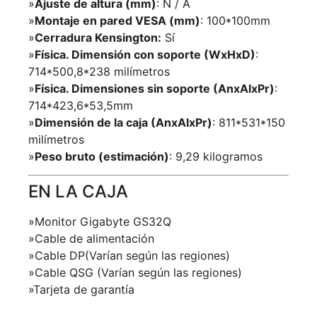
»
Ajuste de altura (mm)
: N / A
»
Montaje en pared VESA (mm)
: 100*100mm
»
Cerradura Kensington:
Sí
»
Física. Dimensión con soporte (WxHxD)
:
714*500,8*238 milímetros
»
Física. Dimensiones sin soporte (AnxAlxPr)
:
714*423,6*53,5mm
»
Dimensión de la caja (AnxAlxPr)
: 811*531*150
milímetros
»
Peso bruto (estimación)
: 9,29 kilogramos
EN LA CAJA
»Monitor Gigabyte GS32Q
»Cable de alimentación
»Cable DP(Varían según las regiones)
»Cable QSG (Varían según las regiones)
»Tarjeta de garantía