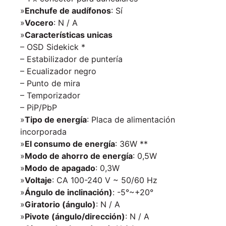
»
Enchufe de audífonos
: Sí
»
Vocero
: N / A
»
Características unicas
– OSD Sidekick *
– Estabilizador de puntería
– Ecualizador negro
– Punto de mira
– Temporizador
– PiP/PbP
»
Tipo de energía
: Placa de alimentación
incorporada
»
El consumo de energía
: 36W **
»
Modo de ahorro de energía
: 0,5W
»
Modo de apagado
: 0,3W
»
Voltaje
: CA 100-240 V ~ 50/60 Hz
»
Ángulo de inclinación)
: -5°~+20°
»
Giratorio (ángulo)
: N / A
»
Pivote (ángulo/dirección)
: N / A