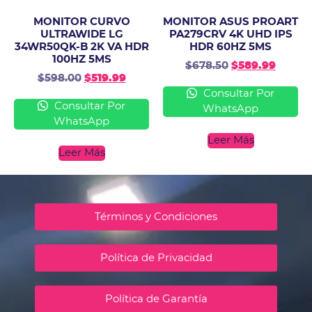
MONITOR CURVO
MONITOR ASUS PROART
ULTRAWIDE LG
PA279CRV 4K UHD IPS
34WR50QK-B 2K VA HDR
HDR 60HZ 5MS
100HZ 5MS
$
678.50
$
589.99
$
598.00
$
519.99
Consultar Por
Consultar Por
WhatsApp
WhatsApp
Leer Más
Leer Más
Términos y Condiciones
Política de Privacidad
Política de Garantía