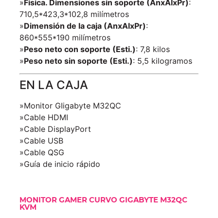
»
Física. Dimensiones sin soporte (AnxAlxPr)
:
710,5*423,3*102,8 milímetros
»
Dimensión de la caja (AnxAlxPr)
:
860*555*190 milímetros
»
Peso neto con soporte (Esti.)
: 7,8 kilos
»
Peso neto sin soporte (Esti.)
: 5,5 kilogramos
EN LA CAJA
»Monitor GIigabyte M32QC
»Cable HDMI
»Cable DisplayPort
»Cable USB
»Cable QSG
»Guía de inicio rápido
MONITOR GAMER CURVO GIGABYTE M32QC
KVM