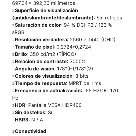
697,34 * 392,26 milímetros
»
Superficie de visualización
(antideslumbrante/deslumbrante)
: Sin reflejos
»
Saturación de color
: 94 % DCI-P3 / 123 %
sRGB
»
Resolución verdadera
: 2560 x 1440 (QHD)
»
Tamaño de píxel
: 0,2724*0,2724
»
Brillo
: 350 cd/m2 (TÍPICO)
»
Relación de contraste
: 3000:1
»
Ángulo de visión
: 178°(H)/178°(V)
»
Colores de visualización
: 8 bits
»
Tiempo de respuesta
: MPRT de 1 ms
»
Frecuencia de actualización
: 165 Hz/OC 170
Hz
»
HDR
: Pantalla VESA HDR400
»
Sin destellos
: Sí
»
HBR3
: N / A
»
Conectividad