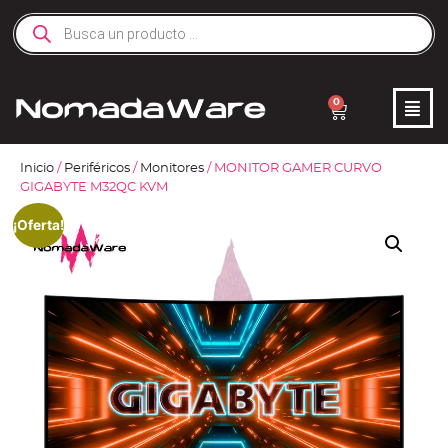
0
Inicio
/
Periféricos
/
Monitores
/ MONITOR GAMER CURVO
GIGABYTE M32QC KVM
¡Oferta!