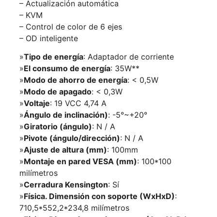
– Actualización automática
– KVM
– Control de color de 6 ejes
– OD inteligente
»
Tipo de energía
: Adaptador de corriente
»
El consumo de energía
: 35W**
»
Modo de ahorro de energía
: < 0,5W
»
Modo de apagado
: < 0,3W
»
Voltaje
: 19 VCC 4,74 A
»
Ángulo de inclinación)
: -5°~+20°
»
Giratorio (ángulo)
: N / A
»
Pivote (ángulo/dirección)
: N / A
»
Ajuste de altura (mm)
: 100mm
»
Montaje en pared VESA (mm)
: 100*100
milímetros
»
Cerradura Kensington
: Sí
»
Física. Dimensión con soporte (WxHxD)
:
710,5*552,2*234,8 milímetros