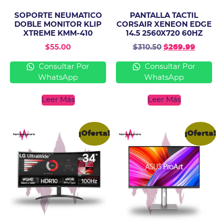
SOPORTE NEUMATICO
PANTALLA TACTIL
DOBLE MONITOR KLIP
CORSAIR XENEON EDGE
XTREME KMM-410
14.5 2560X720 60HZ
$
55.00
$
310.50
$
269.99
Consultar Por
Consultar Por
WhatsApp
WhatsApp
Leer Más
Leer Más
¡Oferta!
¡Oferta!