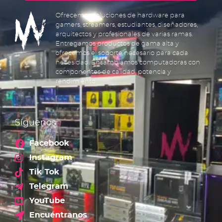
Ofrecemos soluciones de hardware para
gamers, streamers, estudiantes, diseñadores,
arquitectos y profesionales de varias ramas.
Entregamos productos de gama alta y
ofrecemos el soporte necesario para cada
necesidad. Ensamblamos computadoras con
componentes de calidad, potencia y
rendimiento.
Síguenos
Facebook
Instagram
Tik Tok
Telegram
YouTube
Encuéntranos