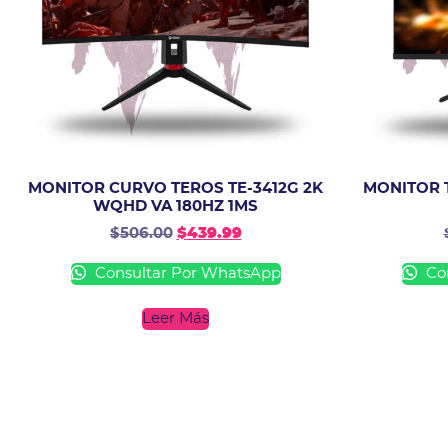
MONITOR CURVO TEROS TE-3412G 2K
MONITOR T
WQHD VA 180HZ 1MS
$
506.00
$
439.99
Consultar Por WhatsApp
Con
Leer Más