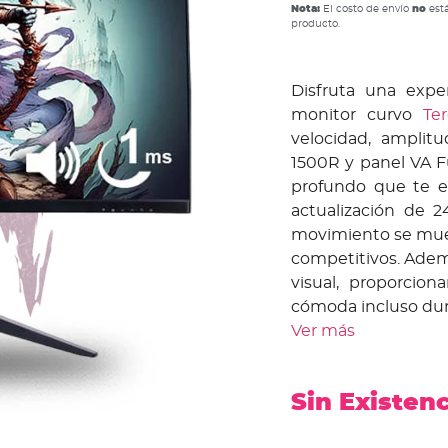
Nota:
El costo de envío
no
está
producto.
Disfruta una expe
monitor curvo
Te
velocidad, amplit
1500R y panel VA F
profundo que te e
actualización de 
movimiento se muest
competitivos. Adem
visual, proporcio
cómoda incluso dura
Ver más
Sin Existen