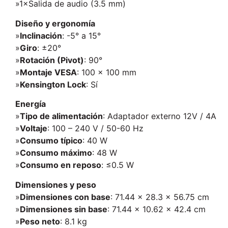
»1×Salida de audio (3.5 mm)
Diseño y ergonomía
»
Inclinación
: -5° a 15°
»
Giro
: ±20°
»
Rotación (Pivot)
: 90°
»
Montaje VESA
: 100 × 100 mm
»
Kensington Lock
: Sí
Energía
»
Tipo de alimentación
: Adaptador externo 12V / 4A
»
Voltaje
: 100 – 240 V / 50-60 Hz
»
Consumo típico
: 40 W
»
Consumo máximo
: 48 W
»
Consumo en reposo
: ≤0.5 W
Dimensiones y peso
»
Dimensiones con base
: 71.44 × 28.3 × 56.75 cm
»
Dimensiones sin base
: 71.44 × 10.62 × 42.4 cm
»
Peso neto
: 8.1 kg