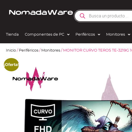
Tienda
Componentes de PC
Periféricos
Monitores
Inicio
/
Periféricos
/
Monitores
/ MONITOR CURVO TEROS TE-3219G 
¡Oferta!