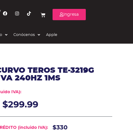
r
Ingresa
eo
Conócenos
Apple
URVO TEROS TE-3219G
 VA 240HZ 1MS
uido IVA):
$
299.99
$330
ÉDITO (incluido IVA):