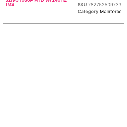
3219G 1080P FHD VA 240HZ
SKU
782752509733
1MS
Category
Monitores