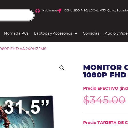
Hablemos
CCNU 2DO PISO, LOCAL M35, Quito, Ecuado
Nómada PCs
Laptops y Accesorios
Consolas
Audio y Vid
1080P FHD VA 240HZ 1MS
MONITOR C
1080P FHD
Precio EFECTIVO (incl
$
345.00
Precio TARJETA DE CR