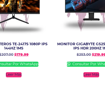
EROS TE-2417S 1080P IPS
MONITOR GIGABYTE GS25
144HZ 1MS
IPS HDR 200HZ 
$
207.00
$
179.99
$
253.00
$
219.9
sultar Por WhatsApp
Consultar Por Wh
Leer Más
Leer Más