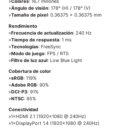
»
Colores
: 16.7 millones
»
Ángulo de visión
: 178° (H) / 178° (V)
»
Tamaño de píxel
: 0.36375 × 0.36375 mm
Rendimiento
»
Frecuencia de actualización
: 240 Hz
»
Tiempo de respuesta
: 1 ms
»
Tecnologías
: FreeSync
»
Modo de juego
: FPS / RTS
»
Filtro de luz azul
: Low Blue Light
Cobertura de color
»
sRGB
: 119%
»
Adobe RGB
: 90%
»
DCI-P3
: 91%
»
NTSC
: 85%
Conectividad
»1×HDMI 2.1 (1920×1080 @ 240Hz)
»1×DisplayPort 1.4 (1920×1080 @ 240Hz)