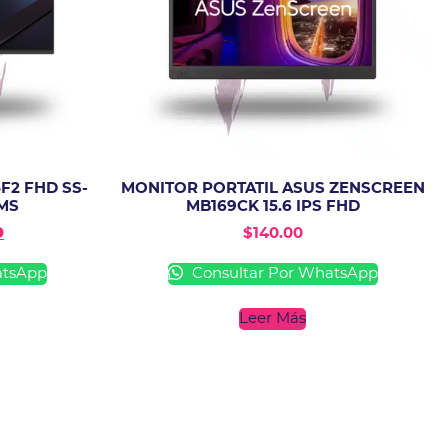
F2 FHD SS-
MONITOR PORTATIL ASUS ZENSCREEN
1MS
MB169CK 15.6 IPS FHD
9
$
140.00
atsApp
Consultar Por WhatsApp
Leer Más