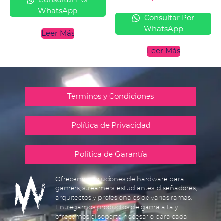
Consultar Por
WhatsApp
Consultar Por
WhatsApp
Leer Más
Leer Más
Términos y Condiciones
Política de Privacidad
Política de Garantía
Ofrecemos soluciones de hardware para
gamers, streamers, estudiantes, diseñadores,
arquitectos y profesionales de varias ramas.
Entregamos productos de gama alta y
ofrecemos el soporte necesario para cada