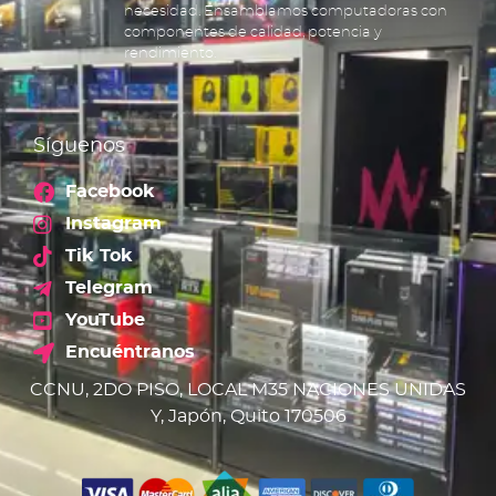
necesidad. Ensamblamos computadoras con
componentes de calidad, potencia y
rendimiento.
Síguenos
Facebook
Instagram
Tik Tok
Telegram
YouTube
Encuéntranos
CCNU, 2DO PISO, LOCAL M35 NACIONES UNIDAS
Y, Japón, Quito 170506