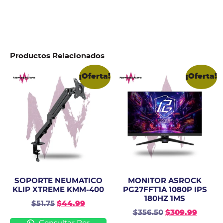
Productos Relacionados
¡Oferta!
¡Oferta!
SOPORTE NEUMATICO
MONITOR ASROCK
KLIP XTREME KMM-400
PG27FFT1A 1080P IPS
180HZ 1MS
$
51.75
$
44.99
$
356.50
$
309.99