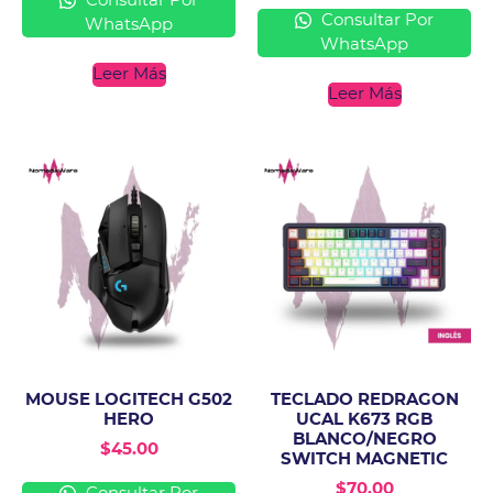
Consultar Por
Consultar Por
WhatsApp
WhatsApp
Leer Más
Leer Más
MOUSE LOGITECH G502
TECLADO REDRAGON
HERO
UCAL K673 RGB
BLANCO/NEGRO
$
45.00
SWITCH MAGNETIC
$
70.00