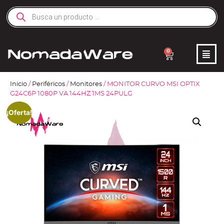
0
Inicio
/
Periféricos
/
Monitores
/ MONITOR CURVO MSI OPTIX
G24C6P 1080P VA 144HZ 1MS 24PULG
¡Oferta!