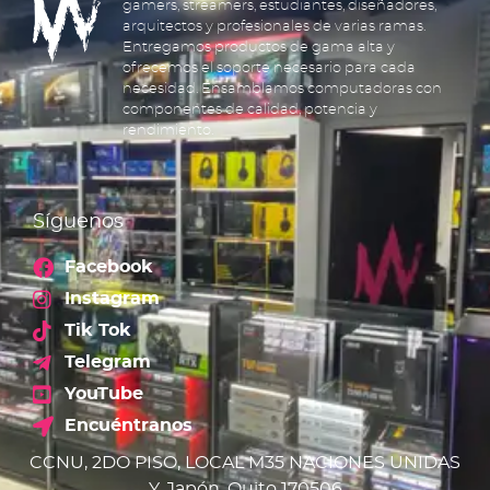
gamers, streamers, estudiantes, diseñadores,
arquitectos y profesionales de varias ramas.
Entregamos productos de gama alta y
ofrecemos el soporte necesario para cada
necesidad. Ensamblamos computadoras con
componentes de calidad, potencia y
rendimiento.
Síguenos
Facebook
Instagram
Tik Tok
Telegram
YouTube
Encuéntranos
CCNU, 2DO PISO, LOCAL M35 NACIONES UNIDAS
Y, Japón, Quito 170506