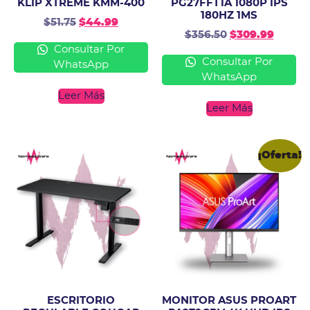
KLIP XTREME KMM-400
PG27FFT1A 1080P IPS
180HZ 1MS
$
51.75
$
44.99
$
356.50
$
309.99
Consultar Por
Consultar Por
WhatsApp
WhatsApp
Leer Más
Leer Más
¡Oferta!
ESCRITORIO
MONITOR ASUS PROART