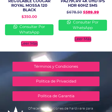
REGULABLE COUGAR
PA279CRV 4K UHD IPS
ROYAL MOSSA 120
HDR 60HZ 5MS
BLACK
$
678.50
$
589.99
$
350.00
Consultar Por
Consultar Por
WhatsApp
WhatsApp
Leer Más
Leer Más
Términos y Condiciones
Política de Privacidad
Política de Garantía
Ofrecemos soluciones de hardware para