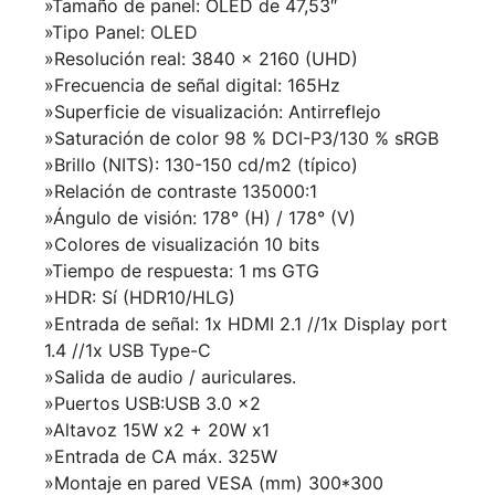
»Tamaño de panel:
OLED de 47,53″
»Tipo Panel: OLED
»Resolución real: 3840 x 2160 (UHD)
»Frecuencia de señal digital: 165Hz
»Superficie de visualización: Antirreflejo
»Saturación de color 98 % DCI-P3/130 % sRGB
»Brillo (NITS):
130-150 cd/m2 (típico)
»
Relación de contraste 135000:1
»Ángulo de visión: 178° (H) / 178° (V)
»
Colores de visualización 10 bits
»Tiempo de respuesta:
1 ms GTG
»HDR:
Sí (HDR10/HLG)
»Entrada de señal: 1x HDMI 2.1 //1x Display port
1.4 //1x USB Type-C
»Salida de audio / auriculares.
»Puertos USB:USB 3.0 x2
»Altavoz 15W x2 + 20W x1
»
Entrada de CA máx. 325W
»Montaje en pared VESA (mm) 300*300