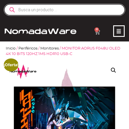
0
Inicio
/
Periféricos
/
Monitores
/ MONITOR AORUS F048U OLED
4K 10 BITS 120HZ 1MS HDR10 USB-C
¡Oferta!