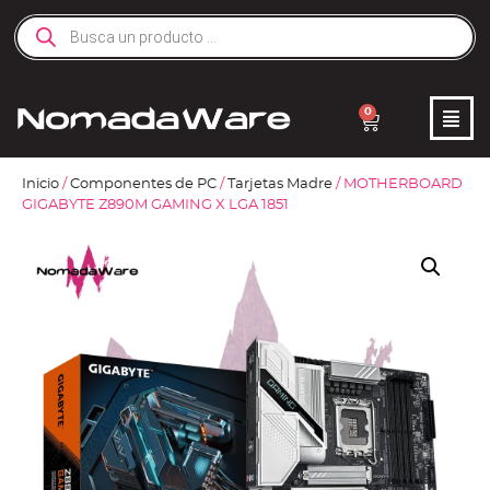
0
Inicio
/
Componentes de PC
/
Tarjetas Madre
/ MOTHERBOARD
GIGABYTE Z890M GAMING X LGA 1851