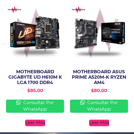
MOTHERBOARD
MOTHERBOARD ASUS
GIGABYTE UD H610M K
PRIME A520M-K RYZEN
LGA 1700 DDR4
AM4
$
85.00
$
80.00
Consultar Por
Consultar Por
WhatsApp
WhatsApp
Leer Más
Leer Más