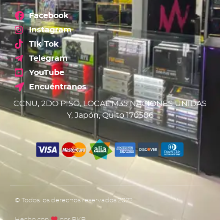
Facebook
Instagram
Tik Tok
Telegram
YouTube
Encuéntranos
CCNU, 2DO PISO, LOCAL M35 NACIONES UNIDAS
Y, Japón, Quito 170506
© Todos los derechos reservados 2022
Hecho con
por BKB​​