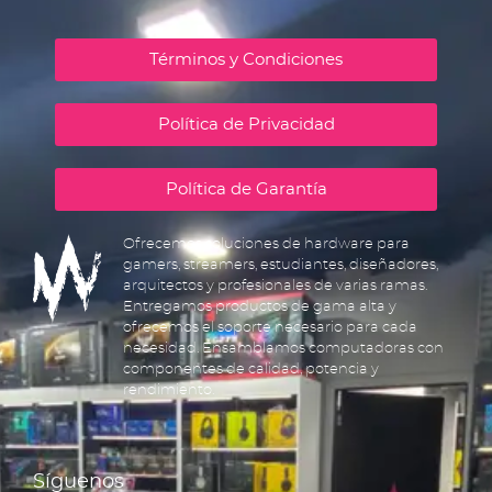
Términos y Condiciones
Política de Privacidad
Política de Garantía
Ofrecemos soluciones de hardware para
gamers, streamers, estudiantes, diseñadores,
arquitectos y profesionales de varias ramas.
Entregamos productos de gama alta y
ofrecemos el soporte necesario para cada
necesidad. Ensamblamos computadoras con
componentes de calidad, potencia y
rendimiento.
Síguenos