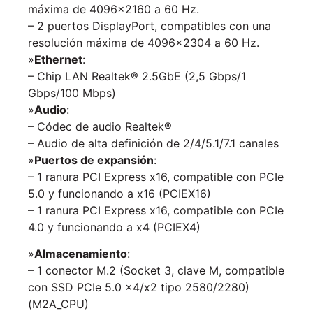
máxima de 4096×2160 a 60 Hz.
– 2 puertos DisplayPort, compatibles con una
resolución máxima de 4096×2304 a 60 Hz.
»
Ethernet
:
– Chip LAN Realtek® 2.5GbE (2,5 Gbps/1
Gbps/100 Mbps)
»
Audio
:
– Códec de audio Realtek®
– Audio de alta definición de 2/4/5.1/7.1 canales
»
Puertos de expansión
:
– 1 ranura PCI Express x16, compatible con PCIe
5.0 y funcionando a x16 (PCIEX16)
– 1 ranura PCI Express x16, compatible con PCIe
4.0 y funcionando a x4 (PCIEX4)
»
Almacenamiento
:
– 1 conector M.2 (Socket 3, clave M, compatible
con SSD PCIe 5.0 x4/x2 tipo 2580/2280)
(M2A_CPU)