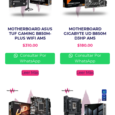
MOTHERBOARD ASUS
MOTHERBOARD
TUF GAMING B850M-
GIGABYTE UD B850M
PLUS WIFI AM5
D3HP AM5
$
310.00
$
180.00
Consultar Por
Consultar Por
WhatsApp
WhatsApp
Leer Más
Leer Más