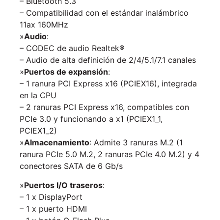
– Bluetooth 5.3
– Compatibilidad con el estándar inalámbrico
11ax 160MHz
»
Audio
:
– CODEC de audio Realtek®
– Audio de alta definición de 2/4/5.1/7.1 canales
»
Puertos de expansión
:
– 1 ranura PCI Express x16 (PCIEX16), integrada
en la CPU
– 2 ranuras PCI Express x16, compatibles con
PCIe 3.0 y funcionando a x1 (PCIEX1_1,
PCIEX1_2)
»
Almacenamiento
: Admite 3 ranuras M.2 (1
ranura PCIe 5.0 M.2, 2 ranuras PCIe 4.0 M.2) y 4
conectores SATA de 6 Gb/s
»
Puertos I/O traseros
:
– 1 x DisplayPort
– 1 x puerto HDMI