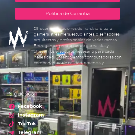
Política de Garantía
Ofrecemos soluciones de hardware para
gamers, streamers, estudiantes, diseñadores,
arquitectos y profesionales de varias ramas.
Entregamos productos de gama alta y
ofrecemos el soporte necesario para cada
necesidad. Ensamblamos computadoras con
componentes de calidad, potencia y
rendimiento.
Síguenos
Facebook
Instagram
Tik Tok
Telegram