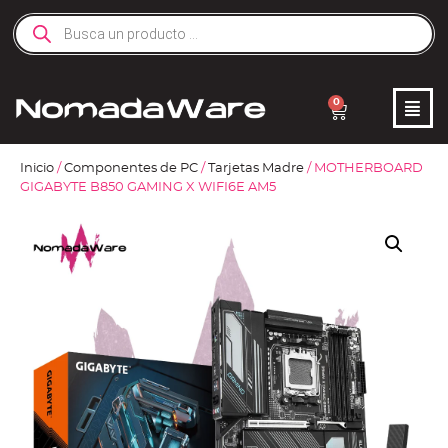
0
Inicio
/
Componentes de PC
/
Tarjetas Madre
/ MOTHERBOARD
GIGABYTE B850 GAMING X WIFI6E AM5