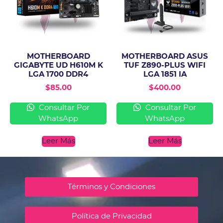
MOTHERBOARD
MOTHERBOARD ASUS
GIGABYTE UD H610M K
TUF Z890-PLUS WIFI
LGA 1700 DDR4
LGA 1851 IA
$
85.00
$
400.00
Consultar Por
Consultar Por
WhatsApp
WhatsApp
Leer Más
Leer Más
Términos y Condiciones
Política de Privacidad