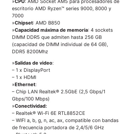
»
CPU
: AMD Socket AM5 para procesadores de
escritorio AMD Ryzen™ series 9000, 8000 y
7000
»
Chipset
: AMD B850
»
Capacidad máxima de memoria
: 4 sockets
DIMM DDR5 que admiten hasta 256 GB
(capacidad de DIMM individual de 64 GB),
DDR5 8200Mhz
»
Salidas de video
:
– 1 x DisplayPort
– 1 x HDMI
»
Ethernet
:
– Chip LAN Realtek® 2.5GbE (2,5 Gbps/1
Gbps/100 Mbps)
»
Conectividad:
– Realtek® Wi-Fi 6E RTL8852CE
– WIFI a, b, g, n, ac, ax, compatible con bandas
de frecuencia portadora de 2,4/5/6 GHz