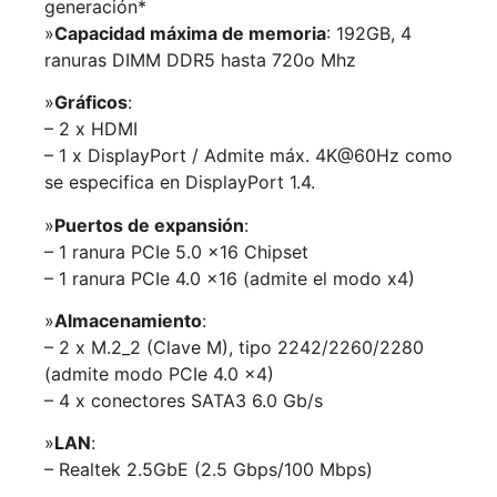
generación*
»
Capacidad máxima de memoria
: 192GB, 4
ranuras DIMM DDR5 hasta 720o Mhz
»
Gráficos
:
– 2 x HDMI
– 1 x DisplayPort / Admite máx. 4K@60Hz como
se especifica en DisplayPort 1.4.
»
Puertos de expansión
:
– 1 ranura PCIe 5.0 x16 Chipset
– 1 ranura PCIe 4.0 x16 (admite el modo x4)
»
Almacenamiento
:
– 2 x M.2_2 (Clave M), tipo 2242/2260/2280
(admite modo PCIe 4.0 x4)
– 4 x conectores SATA3 6.0 Gb/s
»
LAN
:
– Realtek 2.5GbE (2.5 Gbps/100 Mbps)