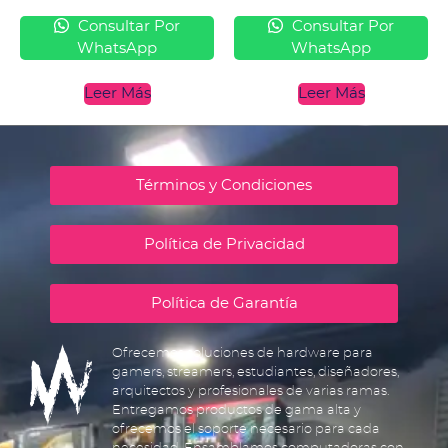
Consultar Por
Consultar Por
WhatsApp
WhatsApp
Leer Más
Leer Más
Términos y Condiciones
Política de Privacidad
Política de Garantía
Ofrecemos soluciones de hardware para
gamers, streamers, estudiantes, diseñadores,
arquitectos y profesionales de varias ramas.
Entregamos productos de gama alta y
ofrecemos el soporte necesario para cada