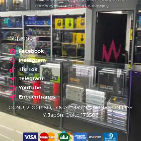
necesidad. Ensamblamos computadoras con
componentes de calidad, potencia y
rendimiento.
Síguenos
Facebook
Instagram
Tik Tok
Telegram
YouTube
Encuéntranos
CCNU, 2DO PISO, LOCAL M35 NACIONES UNIDAS
Y, Japón, Quito 170506