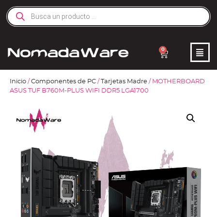
0
Inicio
/
Componentes de PC
/
Tarjetas Madre
/ MOTHERBOARD
ASUS TUF B760M-PLUS WIFI DDR5 LGA1700