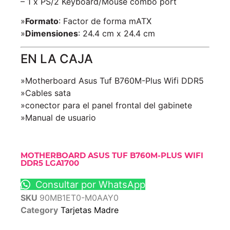
– 1 x PS/2 Keyboard/Mouse combo port
»
Formato
: Factor de forma mATX
»
Dimensiones
: 24.4 cm x 24.4 cm
EN LA CAJA
»Motherboard Asus Tuf B760M-Plus Wifi DDR5
»Cables sata
»conector para el panel frontal del gabinete
»Manual de usuario
MOTHERBOARD ASUS TUF B760M-PLUS WIFI
DDR5 LGA1700
Consultar por WhatsApp
SKU
90MB1ET0-M0AAY0
Category
Tarjetas Madre