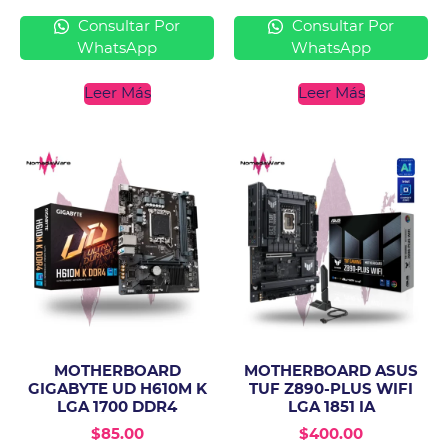
Consultar Por
Consultar Por
WhatsApp
WhatsApp
Leer Más
Leer Más
MOTHERBOARD
MOTHERBOARD ASUS
GIGABYTE UD H610M K
TUF Z890-PLUS WIFI
LGA 1700 DDR4
LGA 1851 IA
$
85.00
$
400.00