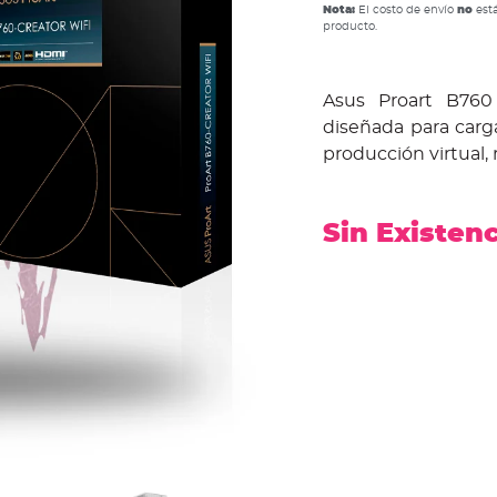
Nota:
El costo de envío
no
está
producto.
Asus Proart B760
diseñada para carg
producción virtual,
Sin Existen