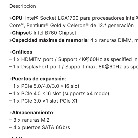
Descripción
»
CPU
: Intel® Socket LGA1700 para procesadores Intel
Core™, Pentium® Gold y Celeron® de 12.ª generación
»
Chipset
: Intel B760 Chipset
»
Capacidad máxima de memoria
: 4 x ranuras DIMM, 
»
Gráficos
:
– 1 x HDMITM port / Support 4K@60Hz as specified in
– 1 x DisplayPort port / Support max. 8K@60Hz as speci
»
Puertos de expansión
:
– 1 x PCIe 5.0/4.0/3.0 x16 slot
– 1 x PCIe 4.0 x16 slot (supports x4 mode)
– 1 x PCIe 3.0 x1 slot PCIe X1
»
Almacenamiento
:
– 3 x ranuras M.2
– 4 x puertos SATA 6Gb/s