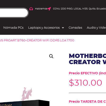
Hablemos
CCNU 2DO PISO, LOCAL M35, Quito, Ecuado
Nómada PCs
Laptops y Accesorios
Consolas
Audio y Vid
S PROART B760-CREATOR WIFI DDR5 LGA 1700
MOTHERBO
CREATOR W
Precio EFECTIVO (incl
$
310.00
Precio TARJETA DE CR