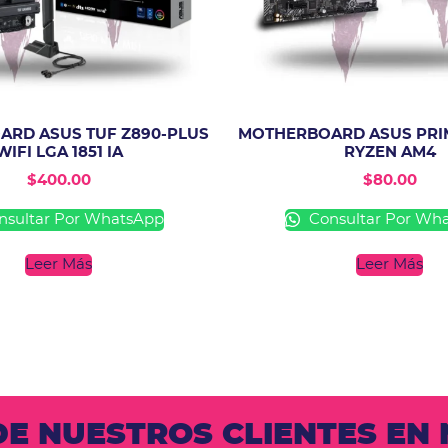
RD ASUS TUF Z890-PLUS
MOTHERBOARD ASUS PRI
WIFI LGA 1851 IA
RYZEN AM4
$
400.00
$
80.00
sultar Por WhatsApp
Consultar Por Wh
Leer Más
Leer Más
 DE NUESTROS CLIENTES E