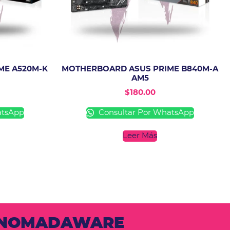
ME A520M-K
MOTHERBOARD ASUS PRIME B840M-A
AM5
$
180.00
atsApp
Consultar Por WhatsApp
Leer Más
N NOMADAWARE