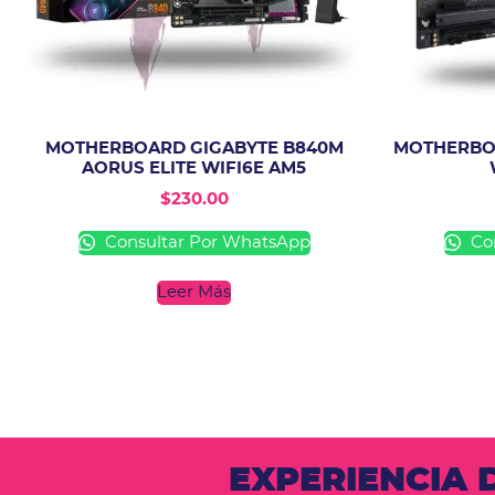
MOTHERBOARD GIGABYTE B840M
MOTHERBOA
AORUS ELITE WIFI6E AM5
$
230.00
Consultar Por WhatsApp
Con
Leer Más
EXPERIENCIA