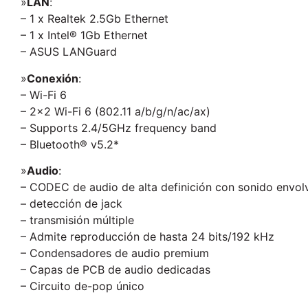
»
LAN
:
– 1 x Realtek 2.5Gb Ethernet
– 1 x Intel® 1Gb Ethernet
– ASUS LANGuard
»
Conexión
:
– Wi-Fi 6
– 2×2 Wi-Fi 6 (802.11 a/b/g/n/ac/ax)
– Supports 2.4/5GHz frequency band
– Bluetooth® v5.2*
»
Audio
:
– CODEC de audio de alta definición con sonido envolv
– detección de jack
– transmisión múltiple
– Admite reproducción de hasta 24 bits/192 kHz
– Condensadores de audio premium
– Capas de PCB de audio dedicadas
– Circuito de-pop único