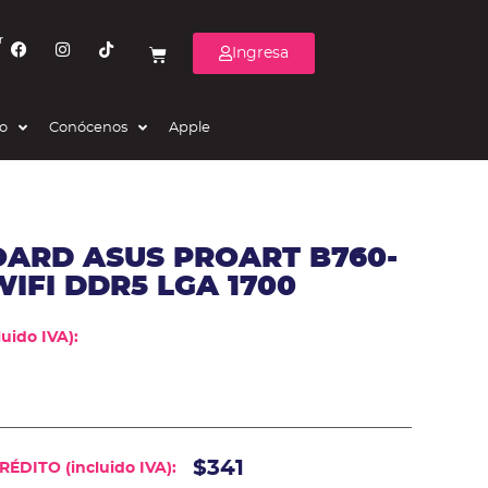
r
Ingresa
eo
Conócenos
Apple
ARD ASUS PROART B760-
IFI DDR5 LGA 1700
uido IVA):
$341
ÉDITO (incluido IVA):