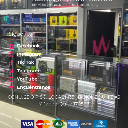
componentes de calidad, potencia y
rendimiento.
Síguenos
Facebook
Instagram
Tik Tok
Telegram
YouTube
Encuéntranos
CCNU, 2DO PISO, LOCAL M35 NACIONES UNIDAS
Y, Japón, Quito 170506