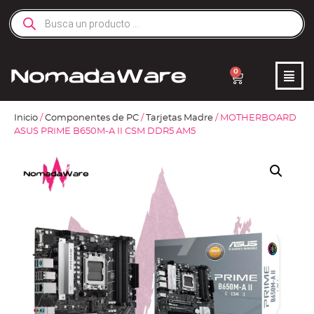
0
Inicio
/
Componentes de PC
/
Tarjetas Madre
/ MOTHERBOARD
ASUS PRIME B650M-A II CSM DDR5 AM5