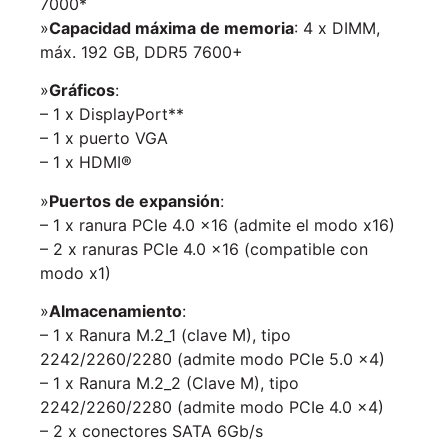
7000*
»
Capacidad máxima de memoria
: 4 x DIMM,
máx. 192 GB, DDR5 7600+
»
Gráficos
:
– 1 x DisplayPort**
– 1 x puerto VGA
– 1 x HDMI®
»
Puertos de expansión
:
– 1 x ranura PCIe 4.0 x16 (admite el modo x16)
– 2 x ranuras PCIe 4.0 x16 (compatible con
modo x1)
»
Almacenamiento
:
– 1 x Ranura M.2_1 (clave M), tipo
2242/2260/2280 (admite modo PCIe 5.0 x4)
– 1 x Ranura M.2_2 (Clave M), tipo
2242/2260/2280 (admite modo PCIe 4.0 x4)
– 2 x conectores SATA 6Gb/s