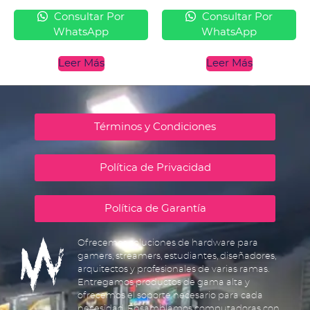
Consultar Por
Consultar Por
WhatsApp
WhatsApp
Leer Más
Leer Más
Términos y Condiciones
Política de Privacidad
Política de Garantía
Ofrecemos soluciones de hardware para
gamers, streamers, estudiantes, diseñadores,
arquitectos y profesionales de varias ramas.
Entregamos productos de gama alta y
ofrecemos el soporte necesario para cada
necesidad. Ensamblamos computadoras con