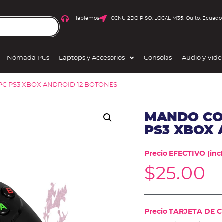
Hablemos
CCNU 2DO PISO, LOCAL M35, Quito, Ecuado
Nómada PCs
Laptops y Accesorios
Consolas
Audio y Vid
PC PS3 XBOX ANDROID 12 BOTONES
MANDO CO
PS3 XBOX 
Precio EFECTIVO (incl
$
25.00
Precio TARJETA DE CR