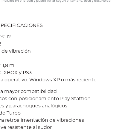
 incluido en el precio y puede variar según el tamaño, peso y destino del
ESPECIFICACIONES
s: 12
2
 de vibración
: 1,8 m
C, XBOX y PS3
ma operativo: Windows XP o más reciente
a mayor compatibilidad
icos con posicionamiento Play Stattion
es y parachoques analógicos
do Turbo
a retroalimentación de vibraciones
e resistente al sudor