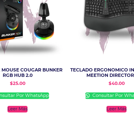
E MOUSE COUGAR BUNKER
TECLADO ERGONOMICO I
RGB HUB 2.0
MEETION DIRECTO
$
25.00
$
40.00
sultar Por WhatsApp
Consultar Por Wh
Leer Más
Leer Más