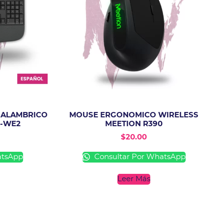
NALAMBRICO
MOUSE ERGONOMICO WIRELESS
R-WE2
MEETION R390
$
20.00
atsApp
Consultar Por WhatsApp
Leer Más