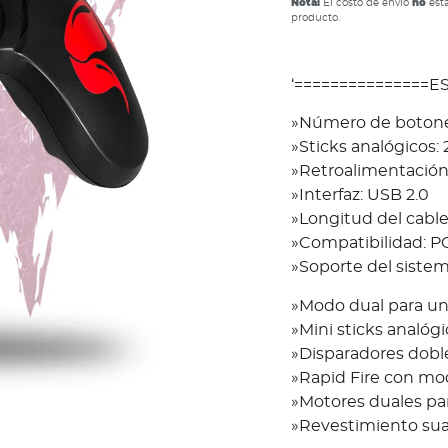
Nota:
El costo de envío
no
está
producto.
‘===============
»Número de botone
»Sticks analógicos: 
»Retroalimentación
»Interfaz: USB 2.0
»Longitud del cable
»Compatibilidad: P
»Soporte del siste
»Modo dual para un
»Mini sticks analóg
»Disparadores dobl
»Rapid Fire con mo
»Motores duales par
»Revestimiento suav