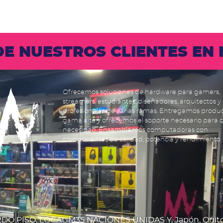
 DE NUESTROS CLIENTES E
Ofrecemos soluciones de hardware para gamers,
streamers, estudiantes, diseñadores, arquitectos y
profesionales de varias ramas. Entregamos produ
gama alta y ofrecemos el soporte necesario para 
necesidad. Ensamblamos computadoras con
componentes de calidad, potencia y rendimiento.
DO PISO, LOCAL M35 NACIONES UNIDAS Y, Japón, Quit