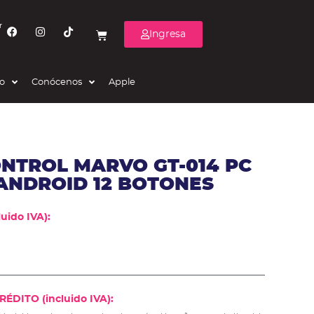
r
Ingresa
eo
Conócenos
Apple
NTROL MARVO GT-014 PC
ANDROID 12 BOTONES
uido IVA):
ÉDITO (incluido IVA):