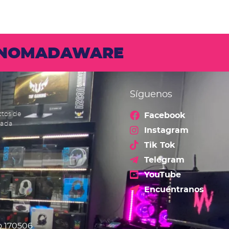
N NOMADAWARE
Síguenos
ctos de
Facebook
cada
Instagram
Tik Tok
Telegram
YouTube
Encuéntranos
o 170506