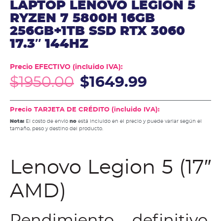
LAPTOP LENOVO LEGION 5
RYZEN 7 5800H 16GB
256GB+1TB SSD RTX 3060
17.3″ 144HZ
Precio EFECTIVO (incluido IVA):
$
1950.00
$
1649.99
Precio TARJETA DE CRÉDITO (incluido IVA):
Nota:
El costo de envío
no
está incluido en el precio y puede variar según el
tamaño, peso y destino del producto.
Lenovo Legion 5 (17″
AMD)
Rendimiento definitivo.