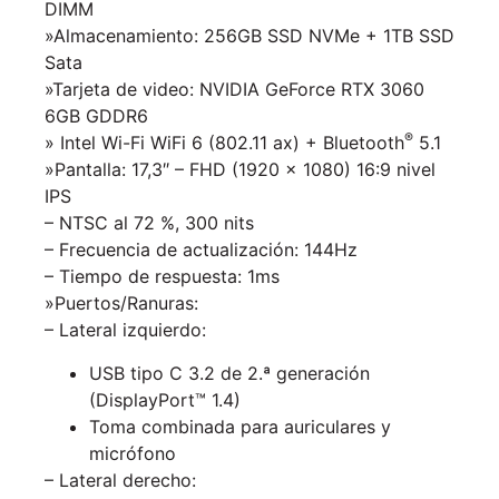
DIMM
»Almacenamiento: 256GB SSD NVMe + 1TB SSD
Sata
»Tarjeta de video:
NVIDIA GeForce RTX 3060
6GB GDDR6
®
» Intel Wi-Fi WiFi 6 (802.11 ax) + Bluetooth
5.1
»Pantalla:
17,3″ – F
HD (1920 x 1080) 16:9
nivel
IPS
–
NTSC al 72 %, 300 nits
–
Frecuencia de actualización: 144Hz
–
Tiempo de respuesta: 1ms
»Puertos/Ranuras:
– Lateral izquierdo:
USB tipo C 3.2 de 2.ª generación
(DisplayPort™ 1.4)
Toma combinada para auriculares y
micrófono
– Lateral derecho: