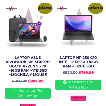
¡Oferta!
¡Oferta!
LAPTOP ASUS
LAPTOP HP 250 G10
VIVOBOOK S16 M3607H
INTEL I7 1355U +16GB
BLACK RYZEN 9 270
RAM +512GB SSD
+16GB RAM +1TB SSD
$
920.00
$
799.99
+MOCHILA Y MOUSE
$
1150.00
$
999.99
Consultar Por
WhatsApp
Consultar Por
WhatsApp
Leer Más