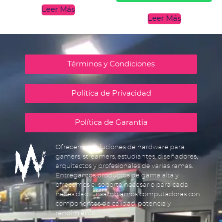
Leer Más
Leer Más
Términos y Condiciones
Política de Privacidad
Política de Garantía
Ofrecemos soluciones de hardware para
gamers, streamers, estudiantes, diseñadores,
arquitectos y profesionales de varias ramas.
Entregamos productos de gama alta y
ofrecemos el soporte necesario para cada
necesidad. Ensamblamos computadoras con
componentes de calidad, potencia y
rendimiento.