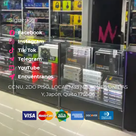
Síguenos
Facebook
Instagram
Tik Tok
Telegram
YouTube
Encuéntranos
CCNU, 2DO PISO, LOCAL M35 NACIONES UNIDAS
Y, Japón, Quito 170506