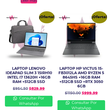
Leer Más
¡Oferta!
¡Oferta!
LAPTOP LENOVO
LAPTOP HP VICTUS 15-
IDEAPAD SLIM 3 15IRH10
FB3012LA AMD RYZEN 5
INTEL I7 13620H +16GB
8645HS +16GB RAM
RAM +512GB SSD
+512GB SSD +RTX 3050
6GB
$
954.50
$
829.99
$
1150.00
$
999.99
Consultar Por
Consultar Por
WhatsApp
WhatsApp