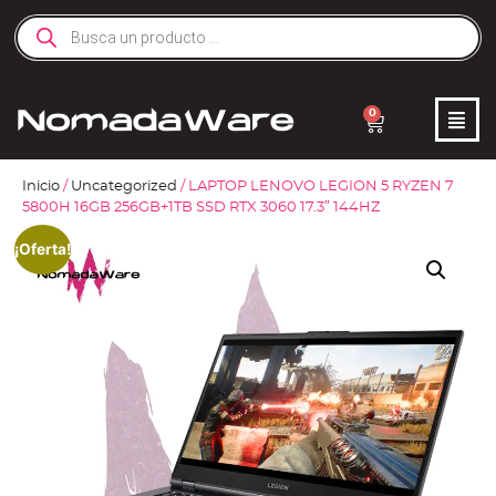
0
Inicio
/
Uncategorized
/ LAPTOP LENOVO LEGION 5 RYZEN 7
5800H 16GB 256GB+1TB SSD RTX 3060 17.3″ 144HZ
¡Oferta!