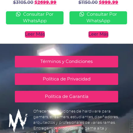
$
3105.00
$
2699.99
$
1150.00
$
999.99
Consultar Por
Consultar Por
WhatsApp
WhatsApp
Leer Más
Leer Más
Términos y Condiciones
Política de Privacidad
Política de Garantía
Ofrecemos soluciones de hardware para
gamers, streamers, estudiantes, diseñadores,
arquitectos y profesionales de varias ramas.
Entregamos productos de gama alta y