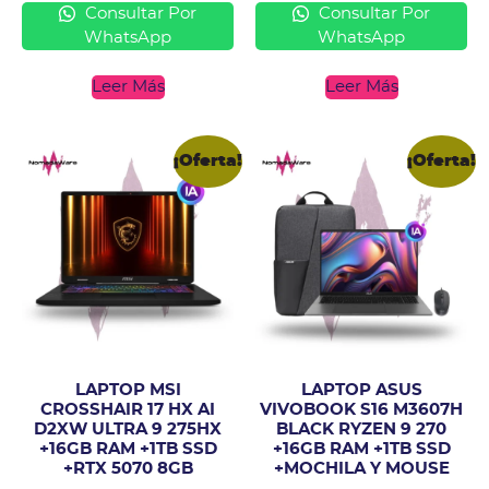
Consultar Por
Consultar Por
WhatsApp
WhatsApp
Leer Más
Leer Más
¡Oferta!
¡Oferta!
LAPTOP MSI
LAPTOP ASUS
CROSSHAIR 17 HX AI
VIVOBOOK S16 M3607H
D2XW ULTRA 9 275HX
BLACK RYZEN 9 270
+16GB RAM +1TB SSD
+16GB RAM +1TB SSD
+RTX 5070 8GB
+MOCHILA Y MOUSE