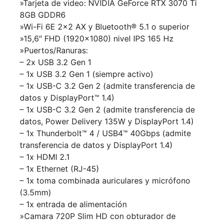
»Tarjeta de video:
NVIDIA GeForce RTX 3070 Ti
8GB GDDR6
»Wi-Fi 6E 2×2 AX y Bluetooth® 5.1 o superior
»15,6″ FHD (1920×1080) nivel IPS 165 Hz
»Puertos/Ranuras:
– 2x USB 3.2 Gen 1
– 1x USB 3.2 Gen 1 (siempre activo)
– 1x USB-C 3.2 Gen 2 (admite transferencia de
datos y DisplayPort™ 1.4)
– 1x USB-C 3.2 Gen 2 (admite transferencia de
datos, Power Delivery 135W y DisplayPort 1.4)
– 1x Thunderbolt™ 4 / USB4™ 40Gbps (admite
transferencia de datos y DisplayPort 1.4)
– 1x HDMI 2.1
– 1x Ethernet (RJ-45)
– 1x toma combinada auriculares y micrófono
(3.5mm)
– 1x entrada de alimentación
»Camara 720P Slim HD con obturador de