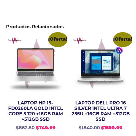
Productos Relacionados
¡Oferta!
¡Oferta!
LAPTOP HP 15-
LAPTOP DELL PRO 16
FD0260LA GOLD INTEL
SILVER INTEL ULTRA 7
CORE 5 120 +16GB RAM
255U +16GB RAM +512GB
+512GB SSD
SSD
$
862.50
$
749.99
$
1840.00
$
1599.99