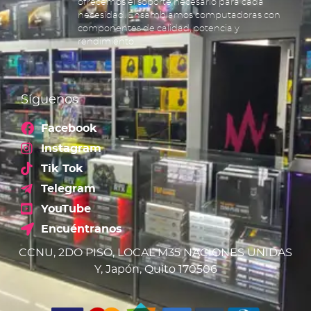
ofrecemos el soporte necesario para cada
necesidad. Ensamblamos computadoras con
componentes de calidad, potencia y
rendimiento.
Síguenos
Facebook
Instagram
Tik Tok
Telegram
YouTube
Encuéntranos
CCNU, 2DO PISO, LOCAL M35 NACIONES UNIDAS
Y, Japón, Quito 170506