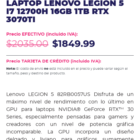
LAPTOP LENOVO LEGION 5
I7 12700H 16GB 1TB RTX
3070TI
Precio EFECTIVO (incluido IVA):
$
2035.00
$
1849.99
Precio TARJETA DE CRÉDITO (incluido IVA):
Nota:
El costo de envío
no
está incluido en el precio y puede variar según el
tamaño, peso y destino del producto.
Lenovo LEGION 5 82RB0057US Disfruta de un
máximo nivel de rendimiento con lo último en
GPU para laptops NVIDIA® GeForce RTX™ 30
Series, especialmente pensadas para gamers y
creadores con un nivel de potencia gráfica
incomparable. La GPU incorpora un diseño
delgado y liviano para gráficos sumamente