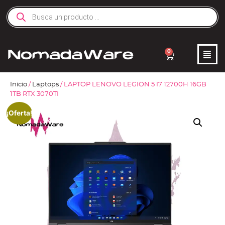
0
Inicio
/
Laptops
/ LAPTOP LENOVO LEGION 5 I7 12700H 16GB
1TB RTX 3070TI
¡Oferta!