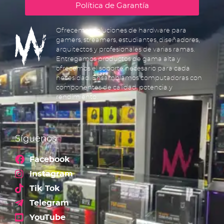
Política de Garantía
Ofrecemos soluciones de hardware para
gamers, streamers, estudiantes, diseñadores,
arquitectos y profesionales de varias ramas.
Entregamos productos de gama alta y
ofrecemos el soporte necesario para cada
necesidad. Ensamblamos computadoras con
componentes de calidad, potencia y
rendimiento.
Síguenos
Facebook
Instagram
Tik Tok
Telegram
YouTube