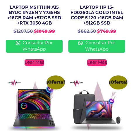
LAPTOP MSI THIN A15
LAPTOP HP 15-
B7UC RYZEN 7 7735HS
FD0260LA GOLD INTEL
+16GB RAM +512GB SSD
CORE 5 120 +16GB RAM
+RTX 3050 4GB
+512GB SSD
$
1207.50
$
1049.99
$
862.50
$
749.99
Consultar Por
Consultar Por
WhatsApp
WhatsApp
Leer Más
Leer Más
¡Oferta!
¡Oferta!