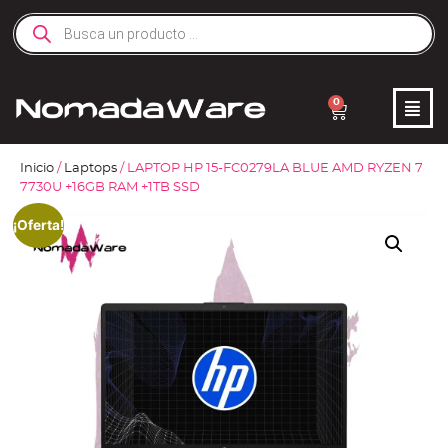
0
Inicio
/
Laptops
/ LAPTOP HP 15-FC0279LA BLUE AMD RYZEN 7
7730U +16GB RAM +1TB SSD
¡Oferta!