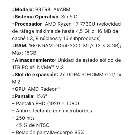
»
Modelo
: B9TR8LA#ABM
»
Sistema Operativo
: Sin S.O
»
Procesador
: AMD Ryzen™ 7 7730U (velocidad
de ráfaga máxima de hasta 4,5 GHz, 16 MB de
caché L3, 8 núcleos y 16 subprocesos)
»
RAM
: 16GB RAM DDR4-3200 MT/s (2 x 8 GB)/
Máx: 16GB
»
Almacenamiento
: Unidad de estado sólido de
1TB PCIe® NVMe™ M.2
»
Slot de expansión
: 2x DDR4 SO-DIMM slot/ 1x
M.2
»
GPU
: AMD Radeon™
»
Pantalla
: 15.6″
– Pantalla FHD (1920 x 1080)
– Antirreflectante con microbordes
– 250 nits
– 45 % de NTSC
– Relación pantalla-cuerpo 85%