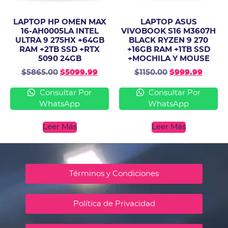
LAPTOP HP OMEN MAX
LAPTOP ASUS
16-AH0005LA INTEL
VIVOBOOK S16 M3607H
ULTRA 9 275HX +64GB
BLACK RYZEN 9 270
RAM +2TB SSD +RTX
+16GB RAM +1TB SSD
5090 24GB
+MOCHILA Y MOUSE
$
5865.00
$
5099.99
$
1150.00
$
999.99
Consultar Por
Consultar Por
WhatsApp
WhatsApp
Leer Más
Leer Más
Términos y Condiciones
Política de Privacidad