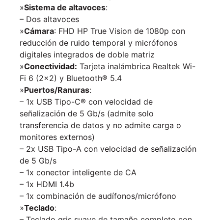
»
Sistema de altavoces
:
– Dos altavoces
»
Cámara
: FHD HP True Vision de 1080p con
reducción de ruido temporal y micrófonos
digitales integrados de doble matriz
»
Conectividad:
Tarjeta inalámbrica Realtek Wi-
Fi 6 (2×2) y Bluetooth® 5.4
»
Puertos/Ranuras
:
– 1x USB Tipo-C® con velocidad de
señalización de 5 Gb/s (admite solo
transferencia de datos y no admite carga o
monitores externos)
– 2x USB Tipo-A con velocidad de señalización
de 5 Gb/s
– 1x conector inteligente de CA
– 1x HDMI 1.4b
– 1x combinación de audífonos/micrófono
»
Teclado
:
– Teclado gris suave de tamaño completo con