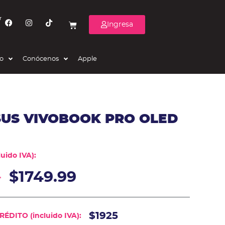
r
Ingresa
eo
Conócenos
Apple
SUS VIVOBOOK PRO OLED
uido IVA):
0
$
1749.99
$1925
ÉDITO (incluido IVA):