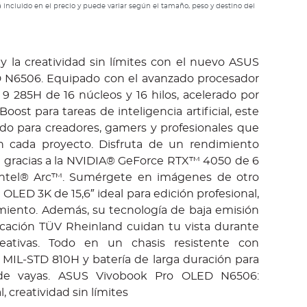
 incluido en el precio y puede variar según el tamaño, peso y destino del
y la creatividad sin límites con el nuevo ASUS
 N6506. Equipado con el avanzado procesador
9 285H de 16 núcleos y 16 hilos, acelerado por
oost para tareas de inteligencia artificial, este
ado para creadores, gamers y profesionales que
n cada proyecto. Disfruta de un rendimiento
el gracias a la NVIDIA® GeForce RTX™ 4050 de 6
 Intel® Arc™. Sumérgete en imágenes de otro
a OLED 3K de 15,6″ ideal para edición profesional,
miento. Además, su tecnología de baja emisión
ficación TÜV Rheinland cuidan tu vista durante
reativas. Todo en un chasis resistente con
 MIL-STD 810H y batería de larga duración para
de vayas. ASUS Vivobook Pro OLED N6506:
, creatividad sin límites