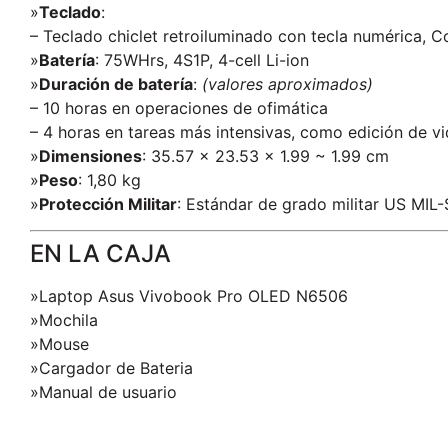
»
Teclado
:
– Teclado chiclet retroiluminado con tecla numérica, C
»
Batería
: 75WHrs, 4S1P, 4-cell Li-ion
»
Duración de batería
:
(valores aproximados)
– 10 horas en operaciones de ofimática
– 4 horas en tareas más intensivas, como edición de v
»
Dimensiones
: 35.57 x 23.53 x 1.99 ~ 1.99 cm
»
Peso
: 1,80 kg
»
Protección Militar
: Estándar de grado militar US MI
EN LA CAJA
»Laptop Asus Vivobook Pro OLED N6506
»Mochila
»Mouse
»Cargador de Bateria
»Manual de usuario