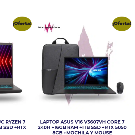
¡Oferta!
¡Oferta!
UC RYZEN 7
LAPTOP ASUS V16 V3607VH CORE 7
B SSD +RTX
240H +16GB RAM +1TB SSD +RTX 5050
8GB +MOCHILA Y MOUSE