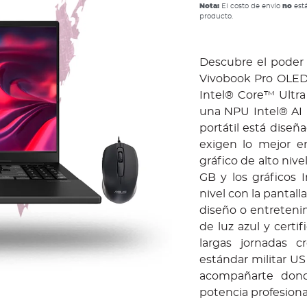
Nota:
El costo de envío
no
está
producto.
Descubre el poder 
Vivobook Pro OLED
Intel® Core™ Ultra 
una NPU Intel® AI B
portátil está diseñ
exigen lo mejor e
gráfico de alto niv
GB y los gráficos
nivel con la pantall
diseño o entreteni
de luz azul y certi
largas jornadas c
estándar militar US
acompañarte don
potencia profesional