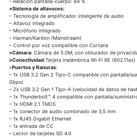
– Relación pantalla-cuerpo: 84 %
»Sistema de altavoces:
– Tecnología de amplificador inteligente de audio
– Altavoz integrado
– Micrófono integrado
– Harman/Kardon (Mainstream)
– Control por voz compatible con Cortana
»Cámara:
Cámara de 5.0M; con obturador de privacid
»Conectividad:
Tarjeta inalámbrica Wi-Fi 6E (802.11ax
»
Puertos y Ranuras
:
– 1x USB 3.2 Gen 2 Tipo-C compatible con pantalla/sum
Gbps)
– 2x USB 3.2 Gen 1 Tipo-A (velocidad de datos de has
– 1x Thunderbolt™ 4 compatible con pantalla/suministr
– 1x HDMI 2.1 TMDS
– 1x conector de audio combinado de 3,5 mm
– 1x RJ45 Gigabit Ethernet
– 1x entrada de CC
– Lector de tarjetas SD 4.0