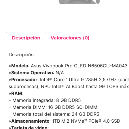
Descripción
Valoraciones (0)
Descripción
»
Modelo
: Asus Vivobook Pro OLED N6506CU-MA043
»
Sistema Operativo
: N/A
»
Procesador
: Intel® Core™ Ultra 9 285H 2,5 GHz (cac
subprocesos); NPU Intel® AI Boost hasta 99 TOPS máx
»
RAM
:
– Memoria integrada: 8 GB DDR5
– Memoria DIMM: 16 GB DDR5 SO-DIMM
– Memoria total del sistema: 24 GB DDR5
»
Almacenamiento
: 1TB M.2 NVMe™ PCIe® 4.0 SSD
»
Tarjeta de video
: