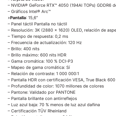
– NVIDIA® GeForce RTX™ 4050 (194AI TOPs) GDDR6 d
– Gráficos Intel® Arc™
»
Pantalla
: 15,6″
– Panel táctil Pantalla no táctil
– Resolución: 3K (2880 x 1620) OLED, relación de aspe
– Tiempo de respuesta: 0,2 ms
– Frecuencia de actualización: 120 Hz
– Brillo: 400 nits
– Brillo máximo: 600 nits HDR
– Gama cromática: 100 % DCI-P3
– Mapeo de gama cromática: Sí
– Relación de contraste: 1 000 000:1
– Pantalla HDR con certificación VESA, True Black 600
– Profundidad de color: 1070 millones de colores
– Pantone: Validado por PANTONE
– Pantalla brillante con antirreflejos
– Luz azul baja: 70 % menos de luz azul dañina
– Certificación TÜV Rheinland