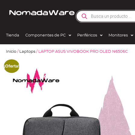
Tienda
Componentes de PC
Periféricos
Monitores
Inicio
/
Laptops
/ LAPTOP ASUS VIVOBOOK PRO OLED N6506C
¡Oferta!