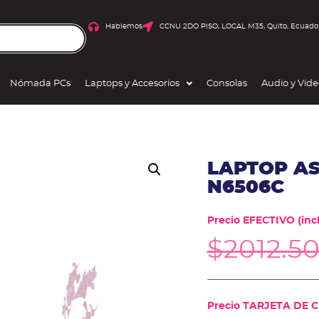
Hablemos
CCNU 2DO PISO, LOCAL M35, Quito, Ecuado
Nómada PCs
Laptops y Accesorios
Consolas
Audio y Vid
LAPTOP A
N6506C
Precio EFECTIVO (incl
$
2012.5
Precio TARJETA DE CR