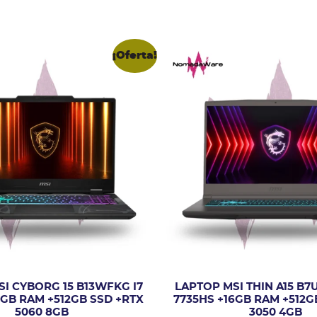
¡Oferta!
I CYBORG 15 B13WFKG I7
LAPTOP MSI THIN A15 B7
6GB RAM +512GB SSD +RTX
7735HS +16GB RAM +512G
5060 8GB
3050 4GB