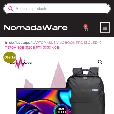
0
Inicio
/
Laptops
/ LAPTOP ASUS VIVOBOOK PRO 15 OLED I7
11370H 8GB 512GB RTX 3050 4GB
¡Oferta!