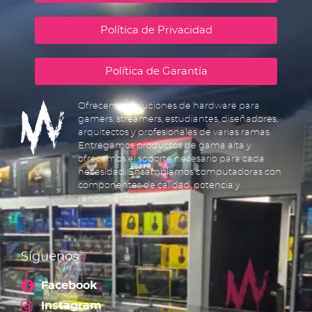
Política de Privacidad
Política de Garantía
Ofrecemos soluciones de hardware para
gamers, streamers, estudiantes, diseñadores,
arquitectos y profesionales de varias ramas.
Entregamos productos de gama alta y
ofrecemos el soporte necesario para cada
necesidad. Ensamblamos computadoras con
componentes de calidad, potencia y
rendimiento.
Síguenos
Facebook
Instagram