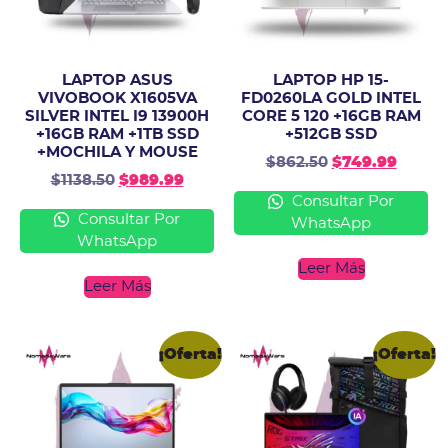
LAPTOP ASUS
LAPTOP HP 15-
VIVOBOOK X1605VA
FD0260LA GOLD INTEL
SILVER INTEL I9 13900H
CORE 5 120 +16GB RAM
+16GB RAM +1TB SSD
+512GB SSD
+MOCHILA Y MOUSE
$
862.50
$
749.99
$
1138.50
$
989.99
Consultar Por
Consultar Por
WhatsApp
WhatsApp
Leer Más
Leer Más
¡Oferta!
¡Oferta!