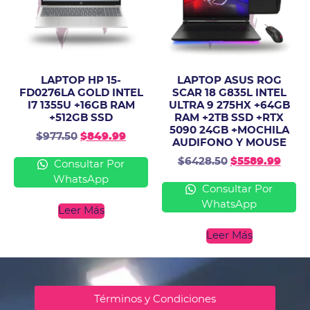
LAPTOP HP 15-
LAPTOP ASUS ROG
FD0276LA GOLD INTEL
SCAR 18 G835L INTEL
I7 1355U +16GB RAM
ULTRA 9 275HX +64GB
+512GB SSD
RAM +2TB SSD +RTX
5090 24GB +MOCHILA
$
977.50
$
849.99
AUDIFONO Y MOUSE
$
6428.50
$
5589.99
Consultar Por
WhatsApp
Consultar Por
WhatsApp
Leer Más
Leer Más
Términos y Condiciones