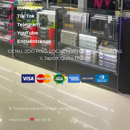
Instagram
Tik Tok
Telegram
YouTube
Encuéntranos
CCNU, 2DO PISO, LOCAL M35 NACIONES UNIDAS
Y, Japón, Quito 170506
© Todos los derechos reservados 2022
Hecho con
por BKB​​