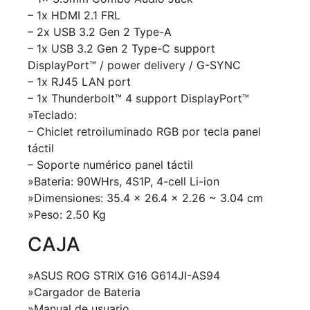
– 1x HDMI 2.1 FRL
– 2x USB 3.2 Gen 2 Type-A
– 1x USB 3.2 Gen 2 Type-C support
DisplayPort™ / power delivery / G-SYNC
– 1x RJ45 LAN port
– 1x Thunderbolt™ 4 support DisplayPort™
»Teclado:
– Chiclet retroiluminado RGB por tecla panel
táctil
–
Soporte numérico
panel táctil
»Bateria: 90WHrs, 4S1P, 4-cell Li-ion
»Dimensiones: 35.4 x 26.4 x 2.26 ~ 3.04 cm
»Peso: 2.50 Kg
CAJA
»ASUS ROG STRIX G16 G614JI-AS94
»Cargador de Bateria
»Manual de usuario