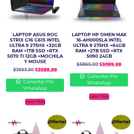
LAPTOP ASUS ROG
LAPTOP HP OMEN MAX
STRIX G16 G615 INTEL
16-AH0005LA INTEL
ULTRA 9 275HX +32GB
ULTRA 9 275HX +64GB
RAM +1TB SSD +RTX
RAM +2TB SSD +RTX
5070 TI 12GB +MOCHILA
5090 24GB
Y MOUSE
$
5865.00
$
5099.99
$
3553.50
$
3089.99
Consultar Por
Consultar Por
WhatsApp
WhatsApp
Leer Más
Leer Más
¡Oferta!
¡Oferta!