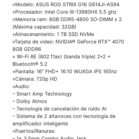
»Modelo: ASUS ROG STRIX G16 G614JI-AS94
»Procesador: Intel Core i9-13980HX 5.5 ghz
»Memoria ram: 8GB DDR5-4800 SO-DIMM x 2
(Máxima capacidad: 32GB)
»Almacenamiento: 1 TB SSD NVMe
»Tarjeta de video: NVIDIA® GeForce RTX™ 4070
8GB GDDR6
» Wi-Fi 6E (802.11ax) (banda triple) 2*2 +
Bluetooth® 5.2
»Pantalla:
16″ FHD+ 16:10 WUXGA IPS 165hz
»
Cámara: 720p HD
»Audio:
– Smart Amp Technology
– Dolby Atmos
– Tecnología de cancelación de ruido AI
– Sistema de 2 altavoces con tecnología de
amplificador inteligente
»Puertos/Ranuras:
– 1x 3.5mm Combo Audio Jack