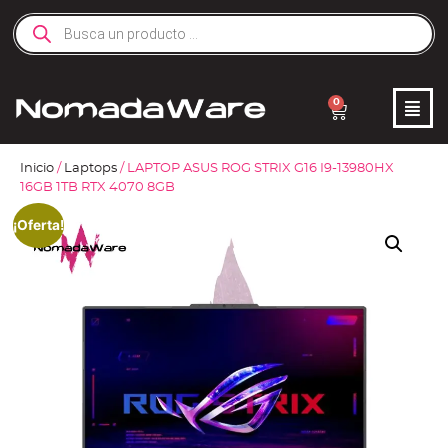
0
Inicio
/
Laptops
/ LAPTOP ASUS ROG STRIX G16 I9-13980HX
16GB 1TB RTX 4070 8GB
¡Oferta!