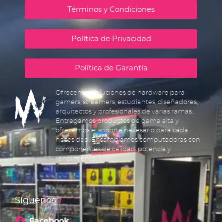
Términos y Condiciones
Política de Privacidad
Política de Garantía
Ofrecemos soluciones de hardware para
gamers, streamers, estudiantes, diseñadores,
arquitectos y profesionales de varias ramas.
Entregamos productos de gama alta y
ofrecemos el soporte necesario para cada
necesidad. Ensamblamos computadoras con
componentes de calidad, potencia y
rendimiento.
Síguenos
Facebook