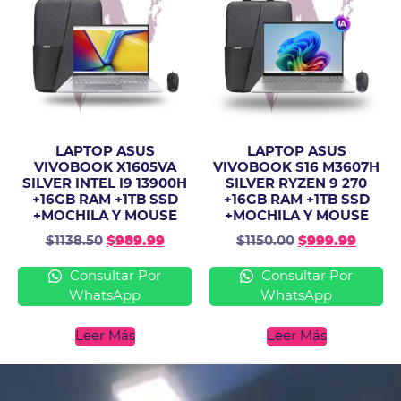
LAPTOP ASUS
LAPTOP ASUS
VIVOBOOK X1605VA
VIVOBOOK S16 M3607H
SILVER INTEL I9 13900H
SILVER RYZEN 9 270
+16GB RAM +1TB SSD
+16GB RAM +1TB SSD
+MOCHILA Y MOUSE
+MOCHILA Y MOUSE
$
1138.50
$
989.99
$
1150.00
$
999.99
Consultar Por
Consultar Por
WhatsApp
WhatsApp
Leer Más
Leer Más