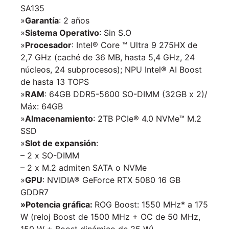
SA135
»
Garantía
: 2 años
»
Sistema Operativo
: Sin S.O
»
Procesador
: Intel® Core ™ Ultra 9 275HX de
2,7 GHz (caché de 36 MB, hasta 5,4 GHz, 24
núcleos, 24 subprocesos); NPU Intel® AI Boost
de hasta 13 TOPS
»
RAM
: 64GB DDR5-5600 SO-DIMM (32GB x 2)/
Máx: 64GB
»
Almacenamiento
: 2TB PCIe® 4.0 NVMe™ M.2
SSD
»
Slot de expansión
:
– 2 x SO-DIMM
– 2 x M.2 admiten SATA o NVMe
»
GPU
: NVIDIA® GeForce RTX 5080 16 GB
GDDR7
»Potencia gráfica:
ROG Boost: 1550 MHz* a 175
W (reloj Boost de 1500 MHz + OC de 50 MHz,
150 W + Boost dinámico de 25 W)