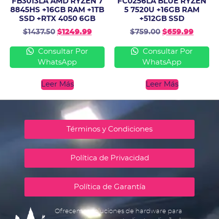
FB3013LA AMD RYZEN 7
FC0256LA BLUE RYZEN
8845HS +16GB RAM +1TB
5 7520U +16GB RAM
SSD +RTX 4050 6GB
+512GB SSD
$
1437.50
$
1249.99
$
759.00
$
659.99
Consultar Por
Consultar Por
WhatsApp
WhatsApp
Leer Más
Leer Más
Términos y Condiciones
Política de Privacidad
Política de Garantía
Ofrecemos soluciones de hardware para