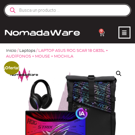
0
Inicio
/
Laptops
/ LAPTOP ASUS ROG SCAR 18 G835L +
AUDÍFONOS + MOUSE + MOCHILA
¡Oferta!