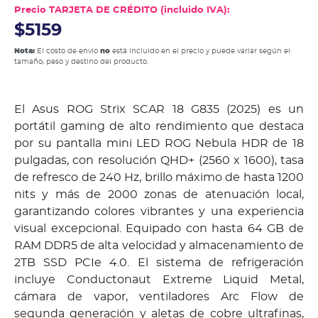
Precio TARJETA DE CRÉDITO (incluido IVA):
$5159
Nota:
El costo de envío
no
está incluido en el precio y puede variar según el
tamaño, peso y destino del producto.
El Asus ROG Strix SCAR 18 G835 (2025) es un
portátil gaming de alto rendimiento que destaca
por su pantalla mini LED ROG Nebula HDR de 18
pulgadas, con resolución QHD+ (2560 x 1600), tasa
de refresco de 240 Hz, brillo máximo de hasta 1200
nits y más de 2000 zonas de atenuación local,
garantizando colores vibrantes y una experiencia
visual excepcional. Equipado con hasta 64 GB de
RAM DDR5 de alta velocidad y almacenamiento de
2TB SSD PCIe 4.0. El sistema de refrigeración
incluye Conductonaut Extreme Liquid Metal,
cámara de vapor, ventiladores Arc Flow de
segunda generación y aletas de cobre ultrafinas,