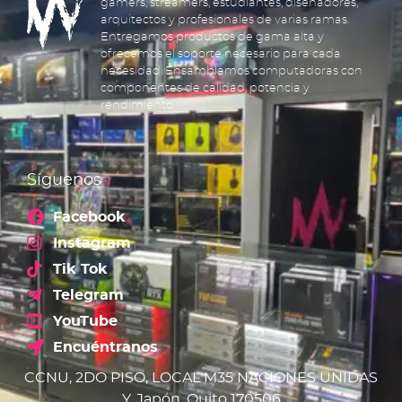
gamers, streamers, estudiantes, diseñadores,
arquitectos y profesionales de varias ramas.
Entregamos productos de gama alta y
ofrecemos el soporte necesario para cada
necesidad. Ensamblamos computadoras con
componentes de calidad, potencia y
rendimiento.
Síguenos
Facebook
Instagram
Tik Tok
Telegram
YouTube
Encuéntranos
CCNU, 2DO PISO, LOCAL M35 NACIONES UNIDAS
Y, Japón, Quito 170506