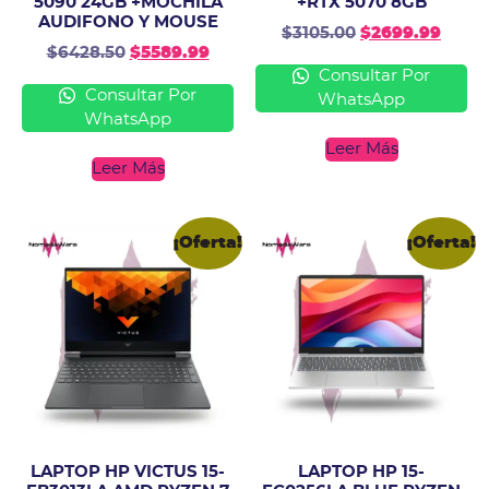
5090 24GB +MOCHILA
+RTX 5070 8GB
AUDIFONO Y MOUSE
$
3105.00
$
2699.99
$
6428.50
$
5589.99
Consultar Por
Consultar Por
WhatsApp
WhatsApp
Leer Más
Leer Más
¡Oferta!
¡Oferta!
LAPTOP HP VICTUS 15-
LAPTOP HP 15-