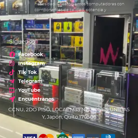
necesidad. Ensamblamos computadoras con
componentes de calidad, potencia y
rendimiento.
Síguenos
Facebook
Instagram
Tik Tok
Telegram
YouTube
Encuéntranos
CCNU, 2DO PISO, LOCAL M35 NACIONES UNIDAS
Y, Japón, Quito 170506