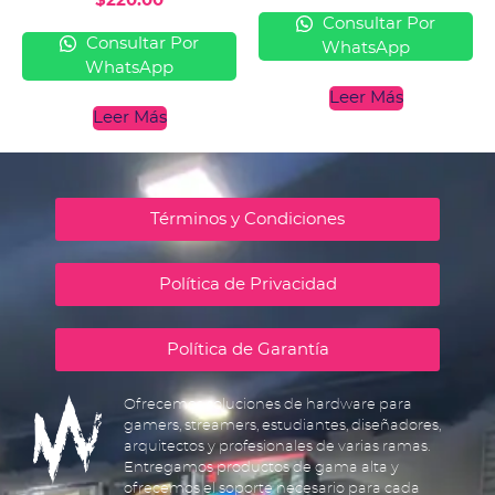
$
220.00
Consultar Por
Consultar Por
WhatsApp
WhatsApp
Leer Más
Leer Más
Términos y Condiciones
Política de Privacidad
Política de Garantía
Ofrecemos soluciones de hardware para
gamers, streamers, estudiantes, diseñadores,
arquitectos y profesionales de varias ramas.
Entregamos productos de gama alta y
ofrecemos el soporte necesario para cada