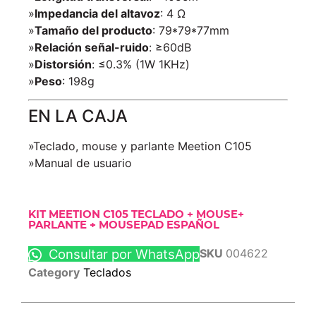
»
Impedancia del altavoz
: 4 Ω
»
Tamaño del producto
: 79*79*77mm
»
Relación señal-ruido
: ≥60dB
»
Distorsión
: ≤0.3% (1W 1KHz)
»
Peso
: 198g
EN LA CAJA
»Teclado, mouse y parlante Meetion C105
»Manual de usuario
KIT MEETION C105 TECLADO + MOUSE+
PARLANTE + MOUSEPAD ESPAÑOL
Consultar por WhatsApp
SKU
004622
Category
Teclados