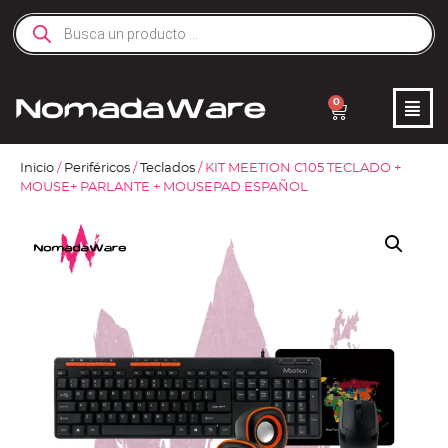
0
Inicio
/
Periféricos
/
Teclados
/ KIT MEETION C105 TECLADO +
MOUSE+ PARLANTE + MOUSEPAD ESPAÑOL