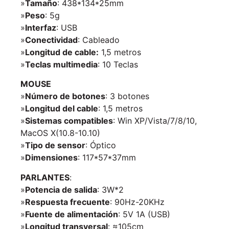
»
Tamaño
: 438*134*25mm
»
Peso
: 5g
»
Interfaz
: USB
»
Conectividad
: Cableado
»
Longitud de cable:
1,5 metros
»
Teclas multimedia
: 10 Teclas
MOUSE
»
Número de botones
: 3 botones
»
Longitud del cable
: 1,5 metros
»
Sistemas compatibles
: Win XP/Vista/7/8/10,
MacOS X(10.8-10.10)
»
Tipo de sensor
: Óptico
»
Dimensiones
: 117*57*37mm
PARLANTES
:
»
Potencia de salida
: 3W*2
»
Respuesta frecuente
: 90Hz-20KHz
»
Fuente de alimentación
: 5V 1A (USB)
»
Longitud transversal
: ≈105cm