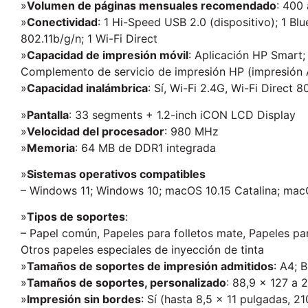
»
Volumen de páginas mensuales recomendado
: 400
»
Conectividad
: 1 Hi-Speed USB 2.0 (dispositivo); 1 Bl
802.11b/g/n; 1 Wi-Fi Direct
»
Capacidad de impresión móvil
: Aplicación HP Smart;
Complemento de servicio de impresión HP (impresión A
»
Capacidad inalámbrica
: Sí, Wi-Fi 2.4G, Wi-Fi Direct
»
Pantalla
: 33 segments + 1.2-inch iCON LCD Display
»
Velocidad del procesador
: 980 MHz
»
Memoria
: 64 MB de DDR1 integrada
»
Sistemas operativos compatibles
– Windows 11; Windows 10; macOS 10.15 Catalina; mac
»
Tipos de soportes
:
– Papel común, Papeles para folletos mate, Papeles para
Otros papeles especiales de inyección de tinta
»
Tamaños de soportes de impresión admitidos
: A4; 
»
Tamaños de soportes, personalizado
: 88,9 x 127 a
»
Impresión sin bordes
: Sí (hasta 8,5 x 11 pulgadas, 