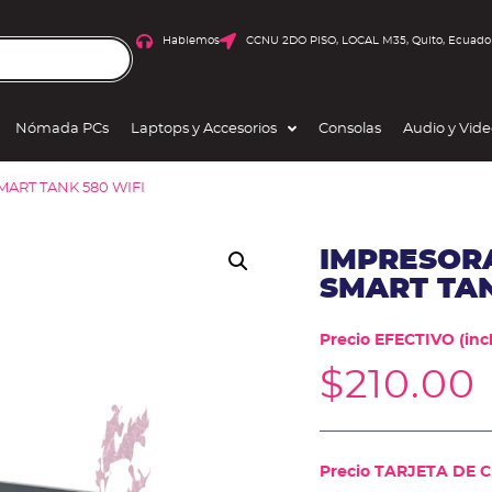
Hablemos
CCNU 2DO PISO, LOCAL M35, Quito, Ecuado
Nómada PCs
Laptops y Accesorios
Consolas
Audio y Vid
ART TANK 580 WIFI
IMPRESOR
SMART TAN
Precio EFECTIVO (incl
$
210.00
Precio TARJETA DE CR