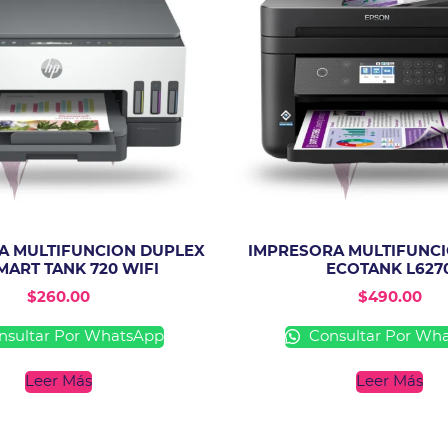
A MULTIFUNCION DUPLEX
IMPRESORA MULTIFUNC
MART TANK 720 WIFI
ECOTANK L627
$
260.00
$
490.00
sultar Por WhatsApp
Consultar Por Wh
Leer Más
Leer Más