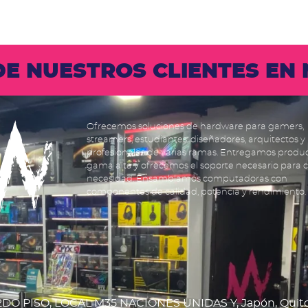
 DE NUESTROS CLIENTES E
Ofrecemos soluciones de hardware para gamers,
streamers, estudiantes, diseñadores, arquitectos y
profesionales de varias ramas. Entregamos produ
gama alta y ofrecemos el soporte necesario para 
necesidad. Ensamblamos computadoras con
componentes de calidad, potencia y rendimiento.
DO PISO, LOCAL M35 NACIONES UNIDAS Y, Japón, Quit