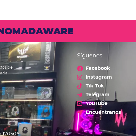
N NOMADAWARE
Síguenos
ctos de
Facebook
cada
Instagram
Tik Tok
Telegram
YouTube
Encuéntranos
o 170506