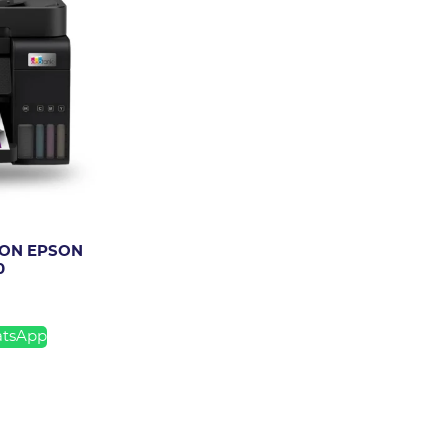
ION EPSON
0
atsApp