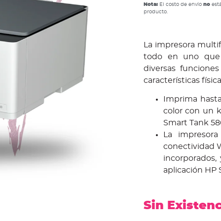
Nota:
El costo de envío
no
está
producto.
La impresora multi
todo en uno que 
diversas funcione
características físic
Imprima hasta
color con un k
Smart Tank 58
La impresora
conectividad W
incorporados,
aplicación HP
Sin Existen