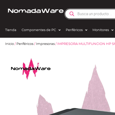
Tienda
Componentes de PC
Periféricos
Monitores
Inicio
/
Periféricos
/
Impresoras
/ IMPRESORA MULTIFUNCION HP SM