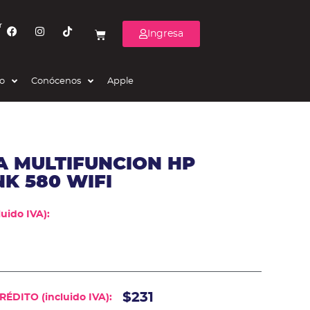
r
Ingresa
eo
Conócenos
Apple
A MULTIFUNCION HP
K 580 WIFI
uido IVA):
$231
ÉDITO (incluido IVA):