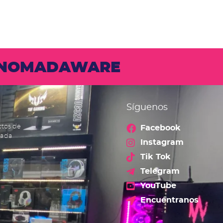
N NOMADAWARE
Síguenos
ctos de
Facebook
cada
Instagram
Tik Tok
Telegram
YouTube
Encuéntranos