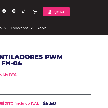
r
Ingresa
eo
Conócenos
Apple
ENTILADORES PWM
 FH-04
uido IVA):
$5.50
ÉDITO (incluido IVA):