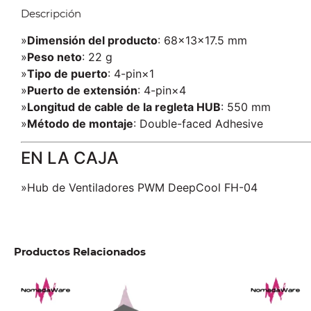
Descripción
»
Dimensión del producto
: 68×13×17.5 mm
»
Peso neto
: 22 g
»
Tipo de puerto
: 4-pin×1
»
Puerto de extensión
: 4-pin×4
»
Longitud de cable de la regleta HUB
: 550 mm
»
Método de montaje
: Double-faced Adhesive
EN LA CAJA
»Hub de Ventiladores PWM DeepCool FH-04
Productos Relacionados