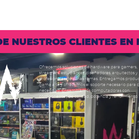
 DE NUESTROS CLIENTES E
Ofrecemos soluciones de hardware para gamers,
streamers, estudiantes, diseñadores, arquitectos y
profesionales de varias ramas. Entregamos produ
gama alta y ofrecemos el soporte necesario para 
necesidad. Ensamblamos computadoras con
componentes de calidad, potencia y rendimiento.