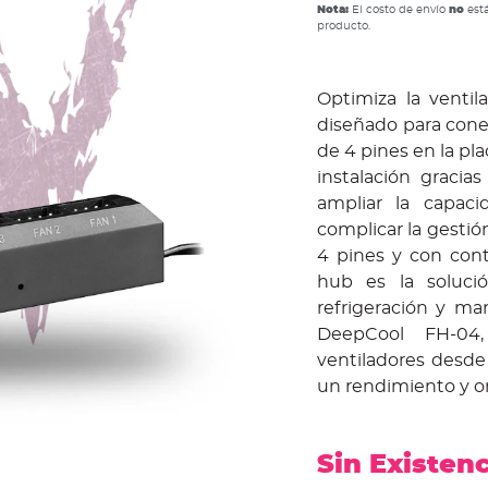
Nota:
El costo de envío
no
está
producto.
Optimiza la venti
diseñado para cone
de 4 pines en la pla
instalación gracia
ampliar la capaci
complicar la gestió
4 pines y con cont
hub es la soluci
refrigeración y ma
DeepCool FH-04, 
ventiladores desde
un rendimiento y o
Sin Existen