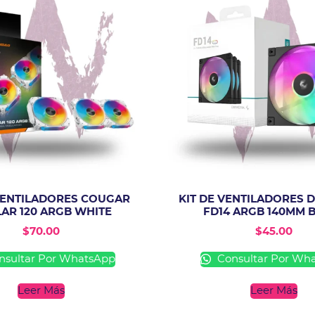
 VENTILADORES COUGAR
KIT DE VENTILADORES 
AR 120 ARGB WHITE
FD14 ARGB 140MM 
$
70.00
$
45.00
sultar Por WhatsApp
Consultar Por Wh
Leer Más
Leer Más