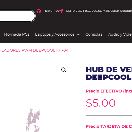
Hablemos
CCNU 2DO PISO, LOCAL M35, Quito, Ecuado
Nómada PCs
Laptops y Accesorios
Consolas
Audio y Vid
TILADORES PWM DEEPCOOL FH-04
HUB DE V
DEEPCOOL
Precio EFECTIVO (incl
$
5.00
Precio TARJETA DE CR