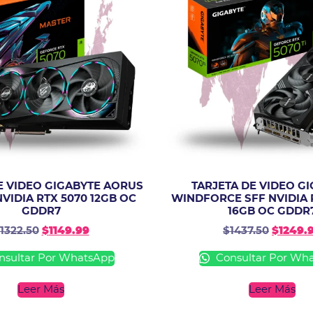
E VIDEO GIGABYTE AORUS
TARJETA DE VIDEO G
VIDIA RTX 5070 12GB OC
WINDFORCE SFF NVIDIA R
GDDR7
16GB OC GDDR
1322.50
$
1149.99
$
1437.50
$
1249.
sultar Por WhatsApp
Consultar Por Wh
Leer Más
Leer Más