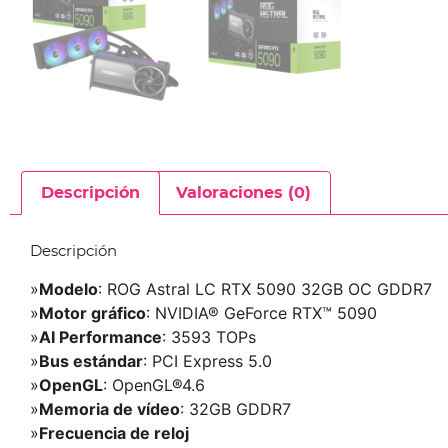
Descripción
Valoraciones (0)
Descripción
»
Modelo
: ROG Astral LC RTX 5090 32GB OC GDDR7
»
Motor gráfico
: NVIDIA® GeForce RTX™ 5090
»
AI Performance
: 3593 TOPs
»
Bus estándar
: PCI Express 5.0
»
OpenGL
: OpenGL®4.6
»
Memoria de vídeo
: 32GB GDDR7
»
Frecuencia de reloj