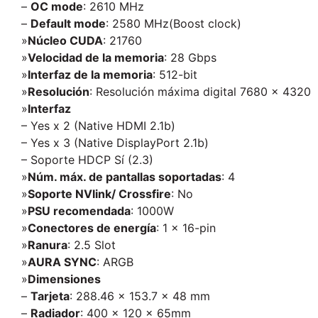
–
OC mode
: 2610 MHz
–
Default mode
: 2580 MHz(Boost clock)
»
Núcleo CUDA
: 21760
»
Velocidad de la memoria
: 28 Gbps
»
Interfaz de la memoria
: 512-bit
»
Resolución
: Resolución máxima digital 7680 x 4320
»
Interfaz
– Yes x 2 (Native HDMI 2.1b)
– Yes x 3 (Native DisplayPort 2.1b)
– Soporte HDCP Sí (2.3)
»
Núm. máx. de pantallas soportadas
: 4
»
Soporte NVlink/ Crossfire
: No
»
PSU recomendada
: 1000W
»
Conectores de energía
: 1 x 16-pin
»
Ranura
: 2.5 Slot
»
AURA SYNC
: ARGB
»
Dimensiones
–
Tarjeta
: 288.46 x 153.7 x 48 mm
–
Radiador
: 400 x 120 x 65mm