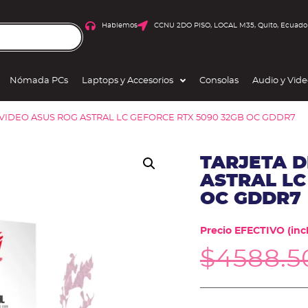
Hablemos
CCNU 2DO PISO, LOCAL M35, Quito, Ecuado
Nómada PCs
Laptops y Accesorios
Consolas
Audio y Vid
 VIDEO ASUS ROG ASTRAL LC GEFORCE RTX 5090 32GB OC GDDR7
TARJETA D
ASTRAL LC
OC GDDR7
Precio EFECTIVO (incl
$
4588.5