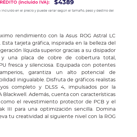
$4389
ÉDITO (incluido IVA):
 incluido en el precio y puede variar según el tamaño, peso y destino del
ximo rendimiento con la Asus ROG Astral LC
sta tarjeta gráfica, inspirada en la belleza del
igeración líquida superior gracias a su disipador
 una placa de cobre de cobertura total,
U fresca y silenciosa. Equipada con potentes
perios, garantiza un alto potencial de
ilidad inigualable. Disfruta de gráficos realistas
ayos completo y DLSS 4, impulsados por la
 Blackwell. Además, cuenta con características
 como el revestimiento protector de PCB y el
k III para una optimización sencilla. Domina
leva tu creatividad al siguiente nivel con la ROG