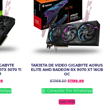
IGABYTE
TARJETA DE VIDEO GIGABYTE AORUS
TX 5070 TI
ELITE AMD RADEON RX 9070 XT 16GB
7
OC
99
$
1368.50
$
1189.99
atsApp
Consultar Por WhatsApp
Leer Más