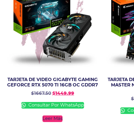
TARJETA DE VIDEO GIGABYTE GAMING
TARJETA D
GEFORCE RTX 5070 TI 16GB OC GDDR7
MASTER N
$
1667.50
$
1449.99
$
Consultar Por WhatsApp
Con
Leer Más