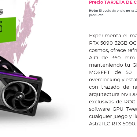
Precio TARJETA DE CR
Nota:
El costo de envío
no
está
producto.
Experimenta el má
RTX 5090 32GB OC. E
cosmos, ofrece refr
AIO de 360 mm y
manteniendo tu GP
MOSFET de 50 am
overclocking y estab
con trazado de r
arquitectura NVIDIA
exclusivas de ROG
software GPU Twea
cualquier juego y l
Astral LC RTX 5090.