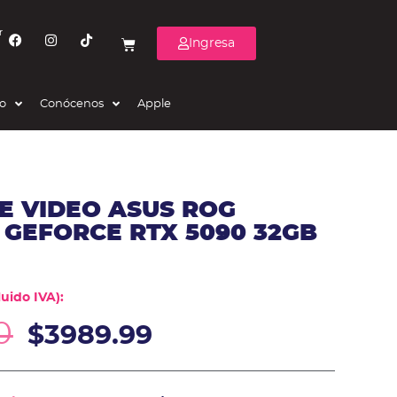
r
Ingresa
eo
Conócenos
Apple
E VIDEO ASUS ROG
 GEFORCE RTX 5090 32GB
uido IVA):
0
$
3989.99