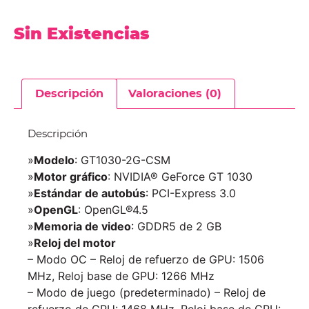
Sin Existencias
Descripción
Valoraciones (0)
Descripción
»
Modelo
: GT1030-2G-CSM
»
Motor gráfico
: NVIDIA® GeForce GT 1030
»
Estándar de autobús
: PCI-Express 3.0
»
OpenGL
: OpenGL®4.5
»
Memoria de video
: GDDR5 de 2 GB
»
Reloj del motor
– Modo OC – Reloj de refuerzo de GPU: 1506
MHz, Reloj base de GPU: 1266 MHz
– Modo de juego (predeterminado) – Reloj de
refuerzo de GPU: 1468 MHz, Reloj base de GPU: