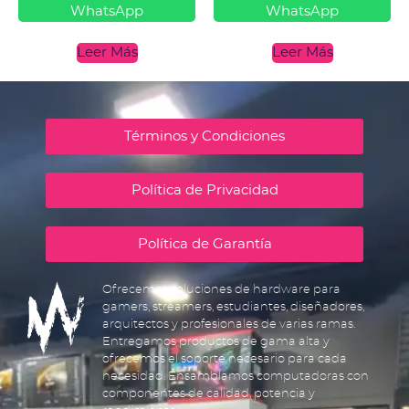
WhatsApp
WhatsApp
Leer Más
Leer Más
Términos y Condiciones
Política de Privacidad
Política de Garantía
Ofrecemos soluciones de hardware para
gamers, streamers, estudiantes, diseñadores,
arquitectos y profesionales de varias ramas.
Entregamos productos de gama alta y
ofrecemos el soporte necesario para cada
necesidad. Ensamblamos computadoras con
componentes de calidad, potencia y