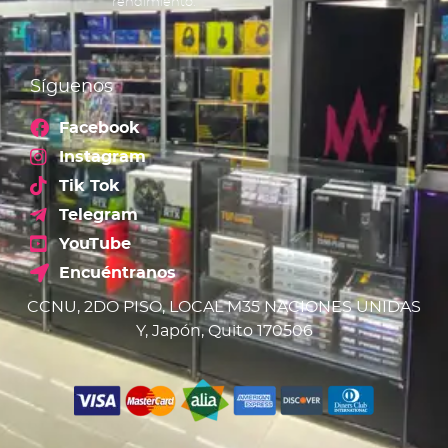
rendimiento.
Síguenos
Facebook
Instagram
Tik Tok
Telegram
YouTube
Encuéntranos
CCNU, 2DO PISO, LOCAL M35 NACIONES UNIDAS
Y, Japón, Quito 170506