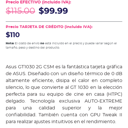
Precio EFECTIVO (incluido IVA):
$
115.00
$
99.99
Precio TARJETA DE CRÉDITO (incluido IVA):
$110
Nota:
El costo de envío
no
está incluido en el precio y puede variar según el
tamaño, peso y destino del producto.
Asus GT1030 2G CSM es la fantástica tarjeta gráfica
de ASUS. Diseñado con un diseño térmico de 0 dB
altamente eficiente, disipa el calor en completo
silencio, lo que convierte al GT 1030 en la elección
perfecta para su equipo de cine en casa (HTPC)
delgado. Tecnología exclusiva AUTO-EXTREME
para una calidad superior y la mejor
confiabilidad. También cuenta con GPU Tweak II
para realizar ajustes intuitivos en el rendimiento.