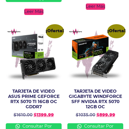
Leer Más
Leer Más
¡Oferta!
¡Oferta!
TARJETA DE VIDEO
TARJETA DE VIDEO
ASUS PRIME GEFORCE
GIGABYTE WINDFORCE
RTX 5070 TI 16GB OC
SFF NVIDIA RTX 5070
GDDR7
12GB OC
$
1610.00
$
1399.99
$
1035.00
$
899.99
Consultar Por
Consultar Por