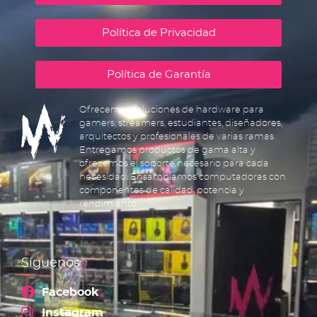
Política de Privacidad
Política de Garantía
Ofrecemos soluciones de hardware para
gamers, streamers, estudiantes, diseñadores,
arquitectos y profesionales de varias ramas.
Entregamos productos de gama alta y
ofrecemos el soporte necesario para cada
necesidad. Ensamblamos computadoras con
componentes de calidad, potencia y
rendimiento.
Síguenos
Facebook
Instagram