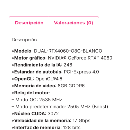
Descripción
Valoraciones (0)
Descripción
»
Modelo
: DUAL-RTX4060-O8G-BLANCO
»
Motor gráfico
: NVIDIA® GeForce RTX™ 4060
»
Rendimiento de la IA
: 246
»
Estándar de autobús
: PCI-Express 4.0
»
OpenGL
: OpenGL®4.6
»
Memoria de video
: 8GB GDDR6
»
Reloj del motor
:
– Modo OC: 2535 MHz
– Modo predeterminado: 2505 MHz (Boost)
»
Núcleo CUDA
: 3072
»
Velocidad de la memoria
: 17 Gbps
»
Interfaz de memoria
: 128 bits