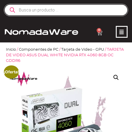
0
Inicio
/
Componentes de PC
/
Tarjeta de Video - GPU
/ TARJETA
DE VIDEO ASUS DUAL WHITE NVIDIA RTX 4060 8GB OC
GDDR6
¡Oferta!