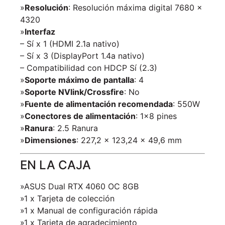
»
Resolución
: Resolución máxima digital 7680 x
4320
»
Interfaz
– Sí x 1 (HDMI 2.1a nativo)
– Sí x 3 (DisplayPort 1.4a nativo)
– Compatibilidad con HDCP Sí (2.3)
»
Soporte máximo de pantalla
: 4
»
Soporte NVlink/Crossfire
: No
»
Fuente de alimentación recomendada
: 550W
»
Conectores de alimentación
: 1×8 pines
»
Ranura
: 2.5 Ranura
»
Dimensiones
: 227,2 x 123,24 x 49,6 mm
EN LA CAJA
»ASUS Dual RTX 4060 OC 8GB
»1 x Tarjeta de colección
»1 x Manual de configuración rápida
»1 x Tarjeta de agradecimiento