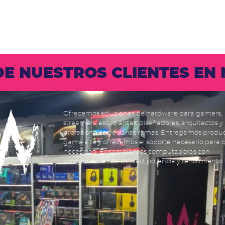
 DE NUESTROS CLIENTES E
Ofrecemos soluciones de hardware para gamers,
streamers, estudiantes, diseñadores, arquitectos y
profesionales de varias ramas. Entregamos produ
gama alta y ofrecemos el soporte necesario para 
necesidad. Ensamblamos computadoras con
componentes de calidad, potencia y rendimiento.