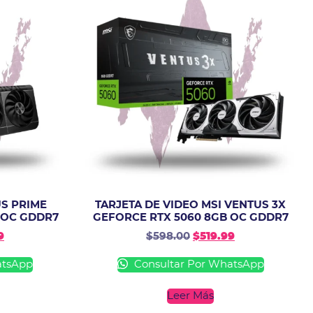
US PRIME
TARJETA DE VIDEO MSI VENTUS 3X
 OC GDDR7
GEFORCE RTX 5060 8GB OC GDDR7
9
$
598.00
$
519.99
atsApp
Consultar Por WhatsApp
Leer Más