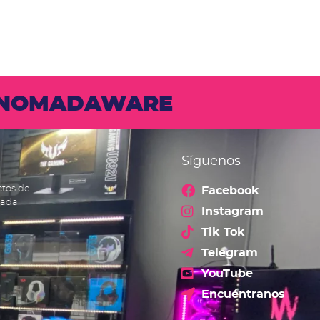
N NOMADAWARE
Síguenos
ctos de
Facebook
cada
Instagram
Tik Tok
Telegram
YouTube
Encuéntranos