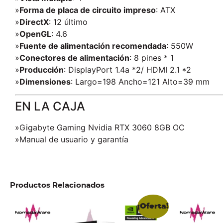
»
Forma de placa de circuito impreso
: ATX
»
DirectX
: 12 último
»
OpenGL
: 4.6
»
Fuente de alimentación recomendada
: 550W
»
Conectores de alimentación
: 8 pines * 1
»
Producción
: DisplayPort 1.4a *2/ HDMI 2.1 *2
»
Dimensiones
: Largo=198 Ancho=121 Alto=39 mm
EN LA CAJA
»Gigabyte Gaming Nvidia RTX 3060 8GB OC
»Manual de usuario y garantía
Productos Relacionados
¡Oferta!