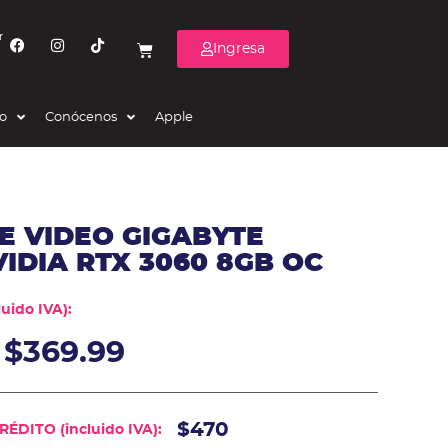
r
Ingresa
eo
Conócenos
Apple
E VIDEO GIGABYTE
IDIA RTX 3060 8GB OC
uido IVA):
$
369.99
$470
ÉDITO (incluido IVA):