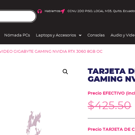
Hablemos
CCNU 2DO PISO, LOCAL M35, Quito, Ecuado
Nómada PCs
Laptops y Accesorios
Consolas
Audio y Vid
 VIDEO GIGABYTE GAMING NVIDIA RTX 3060 8GB OC
TARJETA D
GAMING NV
Precio EFECTIVO (incl
$
425.50
Precio TARJETA DE CR