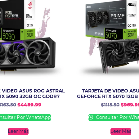
E VIDEO ASUS ROG ASTRAL
TARJETA DE VIDEO AS
TX 5090 32GB OC GDDR7
GEFORCE RTX 5070 12GB
5163.50
$
4489.99
$
1115.50
$
969.9
sultar Por WhatsApp
Consultar Por Wh
Leer Más
Leer Más