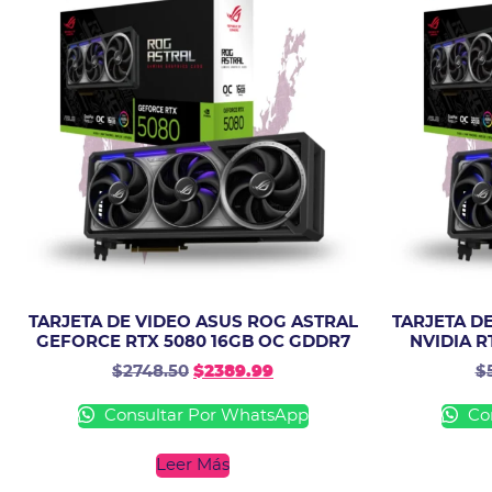
TARJETA DE VIDEO ASUS ROG ASTRAL
TARJETA D
GEFORCE RTX 5080 16GB OC GDDR7
NVIDIA R
$
2748.50
$
2389.99
$
Consultar Por WhatsApp
Con
Leer Más