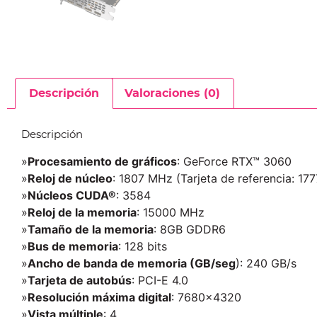
Descripción
Valoraciones (0)
Descripción
»
Procesamiento de gráficos
: GeForce RTX™ 3060
»
Reloj de núcleo
: 1807 MHz (Tarjeta de referencia: 17
»
Núcleos CUDA®
: 3584
»
Reloj de la memoria
: 15000 MHz
»
Tamaño de la memoria
: 8GB GDDR6
»
Bus de memoria
: 128 bits
»
Ancho de banda de memoria (GB/seg
): 240 GB/s
»
Tarjeta de autobús
: PCI-E 4.0
»
Resolución máxima digital
: 7680×4320
»
Vista múltiple
: 4