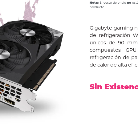
Nota:
El costo de envío
no
está
producto.
Gigabyte gaming n
de refrigeración 
únicos de 90 mm, 
compuestos GPU t
refrigeración de pa
de calor de alta efic
Sin Existen