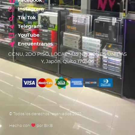
Facebook
Instagram
Tik Tok
Telegram
YouTube
Encuéntranos
CCNU, 2DO PISO, LOCAL M35 NACIONES UNIDAS
Y, Japón, Quito 170506
© Todos los derechos reservados 2022
Hecho con
por BKB​​