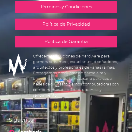
Términos y Condiciones
Política de Privacidad
Política de Garantía
Ofrecemos soluciones de hardware para
gamers, streamers, estudiantes, diseñadores,
arquitectos y profesionales de varias ramas.
Entregamos productos de gama alta y
ofrecemos el soporte necesario para cada
necesidad. Ensamblamos computadoras con
componentes de calidad, potencia y
rendimiento.
Síguenos