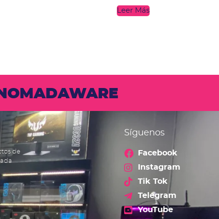
Leer Más
N NOMADAWARE
Síguenos
ctos de
Facebook
cada
Instagram
Tik Tok
Telegram
YouTube