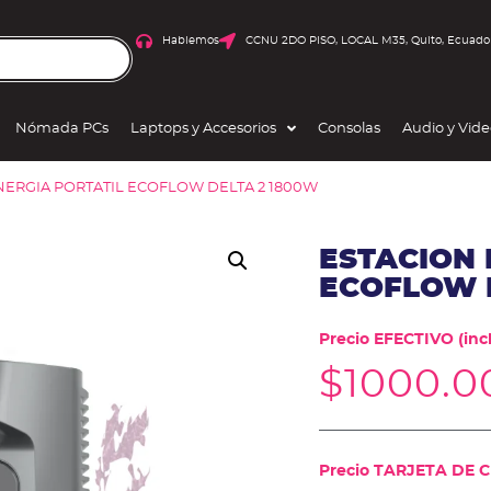
Hablemos
CCNU 2DO PISO, LOCAL M35, Quito, Ecuado
Nómada PCs
Laptops y Accesorios
Consolas
Audio y Vid
NERGIA PORTATIL ECOFLOW DELTA 2 1800W
ESTACION 
ECOFLOW 
Precio EFECTIVO (incl
$
1000.0
Precio TARJETA DE CR