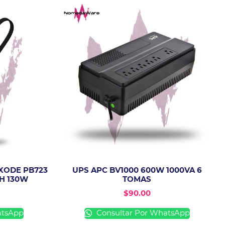
XODE PB723
UPS APC BV1000 600W 1000VA 6
H 130W
TOMAS
$
90.00
atsApp
Consultar Por WhatsApp