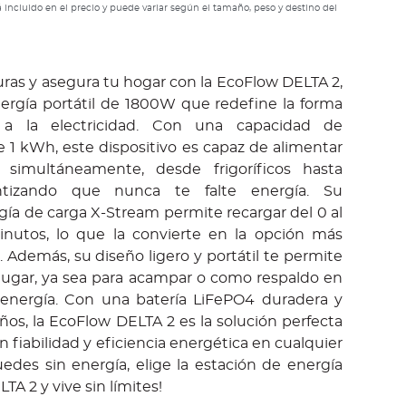
 incluido en el precio y puede variar según el tamaño, peso y destino del
ras y asegura tu hogar con la EcoFlow DELTA 2,
ergía portátil de 1800W que redefine la forma
a la electricidad. Con una capacidad de
1 kWh, este dispositivo es capaz de alimentar
 simultáneamente, desde frigoríficos hasta
ntizando que nunca te falte energía. Su
ía de carga X-Stream permite recargar del 0 al
nutos, lo que la convierte en la opción más
 Además, su diseño ligero y portátil te permite
r lugar, ya sea para acampar o como respaldo en
 energía. Con una batería LiFePO4 duradera y
ños, la EcoFlow DELTA 2 es la solución perfecta
 fiabilidad y eficiencia energética en cualquier
uedes sin energía, elige la estación de energía
TA 2 y vive sin límites!