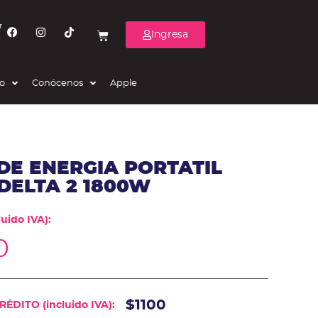
r
Ingresa
eo
Conócenos
Apple
DE ENERGIA PORTATIL
DELTA 2 1800W
uido IVA):
0
$1100
ÉDITO (incluido IVA):