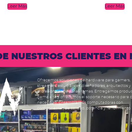
Leer Más
Leer Más
 DE NUESTROS CLIENTES E
Ofrecemos soluciones de hardware para gamers,
streamers, estudiantes, diseñadores, arquitectos y
profesionales de varias ramas. Entregamos produ
gama alta y ofrecemos el soporte necesario para 
necesidad. Ensamblamos computadoras con
componentes de calidad, potencia y rendimiento.