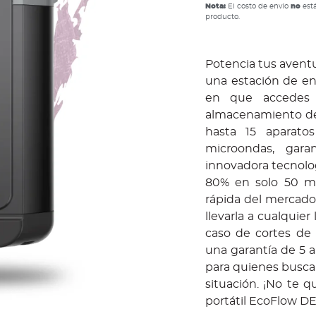
Nota:
El costo de envío
no
está
producto.
Potencia tus aventu
una estación de en
en que accedes 
almacenamiento de 
hasta 15 aparatos
microondas, gara
innovadora tecnolog
80% en solo 50 mi
rápida del mercado.
llevarla a cualquie
caso de cortes de
una garantía de 5 a
para quienes buscan
situación. ¡No te q
portátil EcoFlow DEL