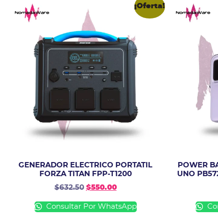
¡Oferta!
GENERADOR ELECTRICO PORTATIL
POWER B
FORZA TITAN FPP-T1200
UNO PB57
$
632.50
$
550.00
Consultar Por WhatsApp
Con