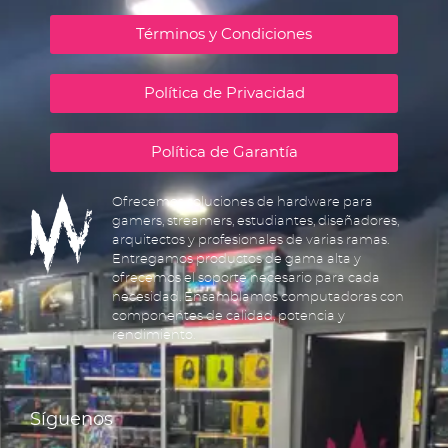
Términos y Condiciones
Política de Privacidad
Política de Garantía
Ofrecemos soluciones de hardware para
gamers, streamers, estudiantes, diseñadores,
arquitectos y profesionales de varias ramas.
Entregamos productos de gama alta y
ofrecemos el soporte necesario para cada
necesidad. Ensamblamos computadoras con
componentes de calidad, potencia y
rendimiento.
Síguenos