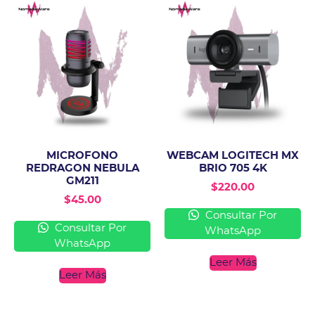
MICROFONO
WEBCAM LOGITECH MX
REDRAGON NEBULA
BRIO 705 4K
GM211
$
220.00
$
45.00
Consultar Por
Consultar Por
WhatsApp
WhatsApp
Leer Más
Leer Más