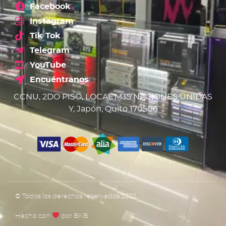
Facebook
Instagram
Tik Tok
Telegram
YouTube
Encuéntranos
CCNU, 2DO PISO, LOCAL M35 NACIONES UNIDAS
Y, Japón, Quito 170506
© Todos los derechos reservados 2022
Hecho con
por BKB​​