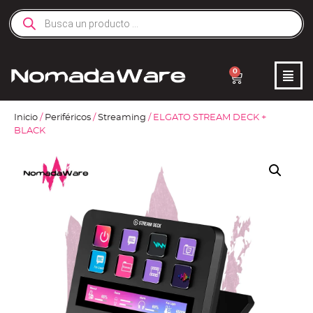
0
Inicio
/
Periféricos
/
Streaming
/ ELGATO STREAM DECK +
BLACK