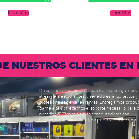
Leer Más
Leer Más
 DE NUESTROS CLIENTES E
Ofrecemos soluciones de hardware para gamers,
streamers, estudiantes, diseñadores, arquitectos y
profesionales de varias ramas. Entregamos produ
gama alta y ofrecemos el soporte necesario para 
necesidad. Ensamblamos computadoras con
componentes de calidad, potencia y rendimiento.