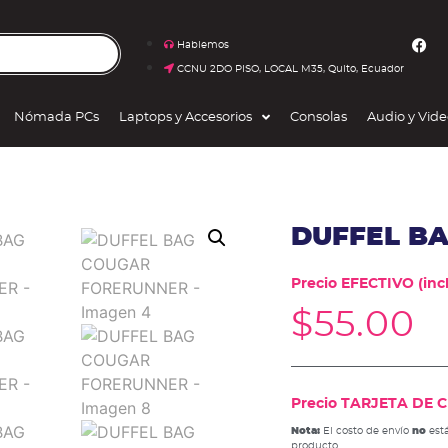
Hablemos
CCNU 2DO PISO, LOCAL M35, Quito, Ecuador
Nómada PCs
Laptops y Accesorios
Consolas
Audio y Vid
DUFFEL B
Precio EFECTIVO (incl
$
55.00
Precio TARJETA DE CR
Nota:
El costo de envío
no
está
producto.