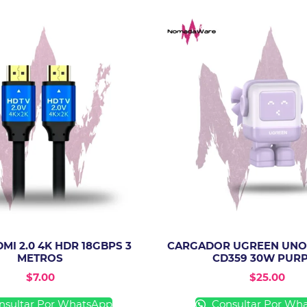
MI 2.0 4K HDR 18GBPS 3
CARGADOR UGREEN UNO
METROS
CD359 30W PUR
$
7.00
$
25.00
sultar Por WhatsApp
Consultar Por Wh