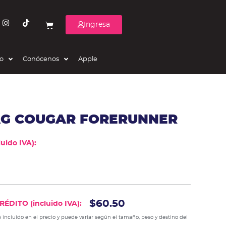
Ingresa
eo
Conócenos
Apple
AG COUGAR FORERUNNER
uido IVA):
$60.50
ÉDITO (incluido IVA):
 incluido en el precio y puede variar según el tamaño, peso y destino del